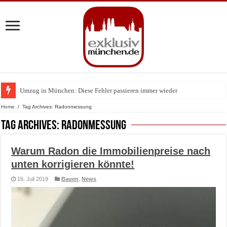
Umzug in München: Diese Fehler passieren immer wieder
Zu Gast im Fränk’ness: Sternekoch Alexander Herrmann lädt krebskranke K
Home
/
Tag Archives: Radonmessung
Tag Archives:
Radonmessung
Warum Radon die Immobilienpreise nach
unten korrigieren könnte!
16. Juli 2019
Bauen
,
News