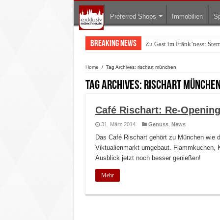
Preferred Shops
Immobilien
Sp
Breaking News
Zu Gast im Fränk’ness: Ste
Warum München gerade zum 
Home
/
Tag Archives: rischart münchen
Tag Archives:
rischart münche
Café Rischart: Re-Openin
31. März 2014
Genuss
,
News
Das Café Rischart gehört zu München wie d
Viktualienmarkt umgebaut. Flammkuchen, K
Ausblick jetzt noch besser genießen!
Mehr