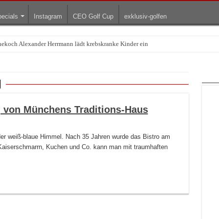
ecials
Instagram
CEO Golf Cup
exklusiv-golfen
rnekoch Alexander Herrmann lädt krebskranke Kinder ein
Treffpunkt der Lingerie-Branche wurde
n
g von Münchens Traditions-Haus
er weiß-blaue Himmel. Nach 35 Jahren wurde das Bistro am
aiserschmarrn, Kuchen und Co. kann man mit traumhaften