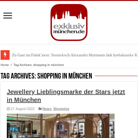
Zu Gast im Fränk’ness: Sternekoch Alexander Herrmann lädt krebskranke K
Warum München gerade zum Treffpunkt der Lingerie-Branche wurde
Home
/
Tag Archives: shopping in münchen
Tag Archives:
shopping in münchen
Jewellery Lieblingsmarke der Stars jetzt
in München
27. August 2022
News
,
Shopping