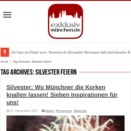
Zu Gast im Fränk’ness: Sternekoch Alexander Herrmann lädt krebskranke K
Warum München gerade zum Treffpunkt der Lingerie-Branche wurde
Home
/
Tag Archives: Silvester feiern
Tag Archives:
Silvester feiern
Silvester: Wo Münchner die Korken
knallen lassen! Sieben Inspirationen für
uns!
27. Dezember 2017
News
,
Prominent
,
Silvester