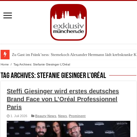
Zu Gast im Fränk’ness: Sternekoch Alexander Herrmann lädt krebskranke K
Warum München gerade zum Treffpunkt der Lingerie-Branche wurde
Home
/
Tag Archives: Stefanie Giesinger L’Oréal
Tag Archives:
Stefanie Giesinger L’Oréal
Steffi Giesinger wird erstes deutsches
Brand Face von L’Oréal Professionnel
Paris
1. Juli 2026
Beauty News
,
News
,
Prominent