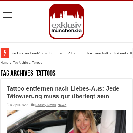
Zu Gast im Fränk’ness: Sternekoch Alexander Herrmann lädt krebskranke K
Warum München gerade zum Treffpunkt der Lingerie-Branche wurde
Home
/
Tag Archives: Tattoos
Tag Archives:
Tattoos
Tattoo entfernen nach Liebes-Aus: Jede
Tätowierung muss gut überlegt sein
9. April 2022
Beauty News
,
News