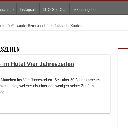
ecials
Instagram
CEO Golf Cup
exklusiv-golfen
rnekoch Alexander Herrmann lädt krebskranke Kinder ein
eszeiten
 im Hotel Vier Jahreszeiten
München ins Vier Jahreszeiten. Seit über 30 Jahren arbeitet
sommelier, welcher als einer den wenigen seiner Zunft in
ägt.