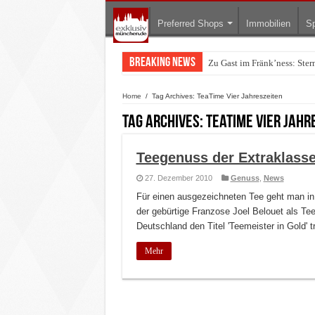
Preferred Shops
Immobilien
Sp
Breaking News
Zu Gast im Fränk’ness: Ste
Home
/
Tag Archives: TeaTime Vier Jahreszeiten
Tag Archives:
TeaTime Vier Jahr
Teegenuss der Extraklasse
27. Dezember 2010
Genuss
,
News
Für einen ausgezeichneten Tee geht man in 
der gebürtige Franzose Joel Belouet als Tee
Deutschland den Titel 'Teemeister in Gold' tr
Mehr