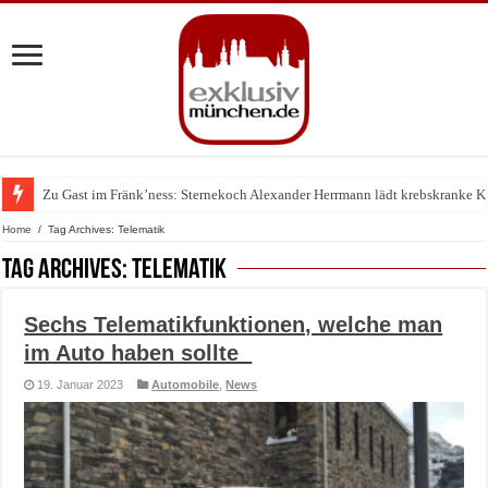
Zu Gast im Fränk’ness: Sternekoch Alexander Herrmann lädt krebskranke K
Warum München gerade zum Treffpunkt der Lingerie-Branche wurde
Home
/
Tag Archives: Telematik
Tag Archives:
Telematik
Sechs Telematikfunktionen, welche man
im Auto haben sollte
19. Januar 2023
Automobile
,
News