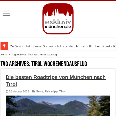
Zu Gast im Fränk’ness: Sternekoch Alexander Herrmann lädt krebskranke K
Warum München gerade zum Treffpunkt der Lingerie-Branche wurde
Home
/
Tag Archives: Tirol Wochenendausflug
Tag Archives:
Tirol Wochenendausflug
Die besten Roadtrips von München nach
Tirol
22. August 2023
News
,
Reisetipp
,
Tirol