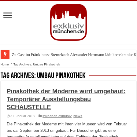
Zu Gast im Fränk’ness: Sternekoch Alexander Herrmann lädt krebskranke K
Warum München gerade zum Treffpunkt der Lingerie-Branche wurde
Home
/
Tag Archives: Umbau Pinakothek
Tag Archives:
Umbau Pinakothek
Pinakothek der Moderne wird umgebaut:
Temporärer Ausstellungsbau
SCHAUSTELLE
31. Januar 2013
München exklusiv
,
News
Die Pinakothek der Moderne mit ihren vier Museen wird von Februar
bis ca. September 2013 umgebaut. Für Besucher gibt es eine
temporäre Ausstellungsfläche auf dem Gelände der Pinakothek,