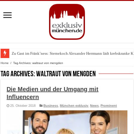
Zu Gast im Fränk’ness: Sternekoch Alexander Herrmann lädt krebskranke K
Warum München gerade zum Treffpunkt der Lingerie-Branche wurde
Home
/
Tag Archives: waltraut von mengden
Tag Archives:
waltraut von mengden
Die Medien und der Umgang mit
Influencern
25. Oktober 2018
Business
,
München exklusiv
,
News
,
Prominent