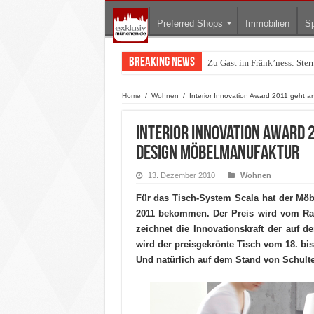
Preferred Shops
Immobilien
Sp
Breaking News
Zu Gast im Fränk’ness: Ste
Warum München gerade zum 
Home
/
Wohnen
/
Interior Innovation Award 2011 geht 
Interior Innovation Award 2
Design Möbelmanufaktur
13. Dezember 2010
Wohnen
Für das Tisch-System Scala hat der Möb
2011 bekommen. Der Preis wird vom Ra
zeichnet die Innovationskraft der auf 
wird der preisgekrönte Tisch vom 18. bis
Und natürlich auf dem Stand von Schulte