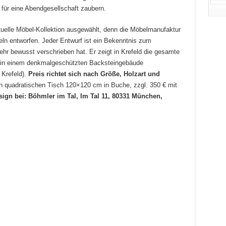
 für eine Abendgesellschaft zaubern.
tuelle Möbel-Kollektion ausgewählt, denn die Möbelmanufaktur
ln entworfen. Jeder Entwurf ist ein Bekenntnis zum
ehr bewusst verschrieben hat. Er zeigt in Krefeld die gesamte
 in einem denkmalgeschützten Backsteingebäude
 Krefeld).
Preis richtet sich nach Größe, Holzart und
en quadratischen Tisch 120×120 cm in Buche, zzgl. 350 € mit
ign bei: Böhmler im Tal,
Im Tal 11, 80331 München,