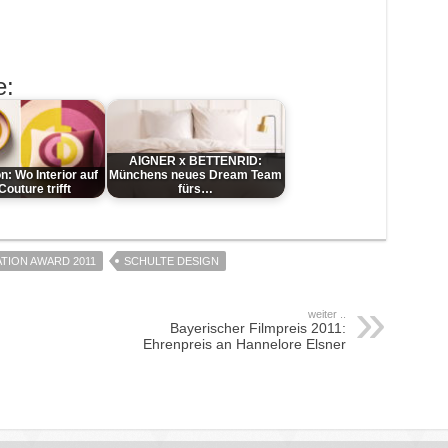
e:
AIGNER x BETTENRID:
: Wo Interior auf
Münchens neues Dream Team
outure trifft
fürs…
TION AWARD 2011
SCHULTE DESIGN
weiter ..
Bayerischer Filmpreis 2011:
Ehrenpreis an Hannelore Elsner