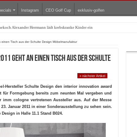
ecials
Instagram
CEO Golf Cup
exklusiv-golfen
rnekoch Alexander Herrmann lädt krebskranke Kinder ein
Treffpunkt der Lingerie-Branche wurde
an einen Tisch aus der Schulte Design Möbelmanufaktur
011 geht an einen Tisch aus der Schulte
» nächster Artikel
el-Hersteller Schulte Design den interior innovation award
t für Formgebung bereits zum neunten Mal vergeben und
der imm cologne vertretenen Aussteller aus. Auf der Messe
 23. Januar 2011 in einer Sonderausstellung zu sehen sein.
 Design in Halle 11.1 Stand B024.