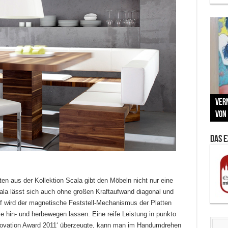
Neu
MAU
Vern
Zu G
War
BMW
Som
von 
Back
Her
Lin
Kuns
Das 
atten aus der Kollektion Scala gibt den Möbeln nicht nur eine
cala lässt sich auch ohne großen Kraftaufwand diagonal und
ff wird der magnetische Feststell-Mechanismus der Platten
ise hin- und herbewegen lassen. Eine reife Leistung in punkto
Innovation Award 2011‘ überzeugte, kann man im Handumdrehen