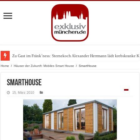
Zu Gast im Fränk’ness: Sternekoch Alexander Herrmann lädt krebskranke K
Warum München gerade zum Treffpunkt der Lingerie-Branche wurde
Home
/
Häuser der Zukunft: Mobiles Smart House
/
SmartHouse
SmartHouse
15. März 2010