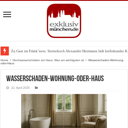
Zu Gast im Fränk’ness: Sternekoch Alexander Herrmann lädt krebskranke K
Warum München gerade zum Treffpunkt der Lingerie-Branche wurde
Home
/
Hochwasserschäden am Haus: Was am wichtigsten ist
/
Wasserschaden-Wohnung-
oder-Haus
Wasserschaden-Wohnung-oder-Haus
22. April 2025