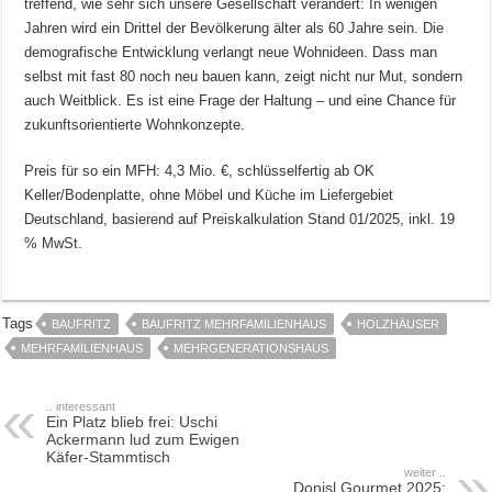
treffend, wie sehr sich unsere Gesellschaft verändert: In wenigen
Jahren wird ein Drittel der Bevölkerung älter als 60 Jahre sein. Die
demografische Entwicklung verlangt neue Wohnideen. Dass man
selbst mit fast 80 noch neu bauen kann, zeigt nicht nur Mut, sondern
auch Weitblick. Es ist eine Frage der Haltung – und eine Chance für
zukunftsorientierte Wohnkonzepte.
Preis für so ein MFH: 4,3 Mio. €, schlüsselfertig ab OK
Keller/Bodenplatte, ohne Möbel und Küche im Liefergebiet
Deutschland, basierend auf Preiskalkulation Stand 01/2025, inkl. 19
% MwSt.
Tags
BAUFRITZ
BAUFRITZ MEHRFAMILIENHAUS
HOLZHÄUSER
MEHRFAMILIENHAUS
MEHRGENERATIONSHAUS
.. interessant
Ein Platz blieb frei: Uschi
Ackermann lud zum Ewigen
Käfer-Stammtisch
weiter ..
Donisl Gourmet 2025: