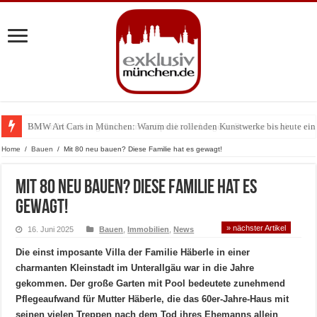
BMW Art Cars in München: Warum die rollenden Kunstwerke bis heute einz
Home
/
Bauen
/
Mit 80 neu bauen? Diese Familie hat es gewagt!
Mit 80 neu bauen? Diese Familie hat es
gewagt!
» nächster Artikel
16. Juni 2025
Bauen
,
Immobilien
,
News
Die einst imposante Villa der Familie Häberle in einer
charmanten Kleinstadt im Unterallgäu war in die Jahre
gekommen. Der große Garten mit Pool bedeutete zunehmend
Pflegeaufwand für Mutter Häberle, die das 60er-Jahre-Haus mit
seinen vielen Treppen nach dem Tod ihres Ehemanns allein