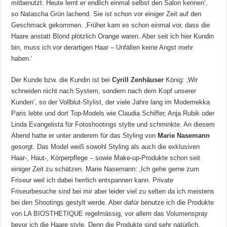
mitbenutzt. Heute lernt er endlich einmal selbst den Salon kennen‘,
so Natascha Grün lachend. Sie ist schon vor einiger Zeit auf den
Geschmack gekommen. ‚Früher kam es schon einmal vor, dass die
Haare anstatt Blond plötzlich Orange waren. Aber seit ich hier Kundin
bin, muss ich vor derartigen Haar – Unfällen keine Angst mehr
haben.‘
Der Kunde bzw. die Kundin ist bei
Cyrill Zenhäuser
König: ‚Wir
schneiden nicht nach System, sondern nach dem Kopf unserer
Kunden‘, so der Vollblut-Stylist, der viele Jahre lang im Modemekka
Paris lebte und dort Top-Models wie Claudia Schiffer, Anja Rubik oder
Linda Evangelista für Fotoshootings stylte und schminkte. An diesem
Abend hatte er unter anderem für das Styling von
Marie Nasemann
gesorgt. Das Model weiß sowohl Styling als auch die exklusiven
Haar-, Haut-, Körperpflege – sowie Make-up-Produkte schon seit
einiger Zeit zu schätzen. Marie Nasemann: ‚Ich gehe gerne zum
Friseur weil ich dabei herrlich entspannen kann. Private
Friseurbesuche sind bei mir aber leider viel zu selten da ich meistens
bei den Shootings gestylt werde. Aber dafür benutze ich die Produkte
von LA BIOSTHETIQUE regelmässig, vor allem das Volumenspray
bevor ich die Haare style. Denn die Produkte sind sehr natürlich.