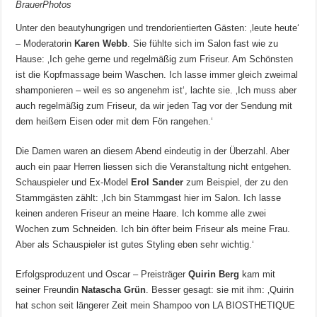
BrauerPhotos
Unter den beautyhungrigen und trendorientierten Gästen: ‚leute heute‘
– Moderatorin
Karen Webb
. Sie fühlte sich im Salon fast wie zu
Hause: ‚Ich gehe gerne und regelmäßig zum Friseur. Am Schönsten
ist die Kopfmassage beim Waschen. Ich lasse immer gleich zweimal
shamponieren – weil es so angenehm ist‘, lachte sie. ‚Ich muss aber
auch regelmäßig zum Friseur, da wir jeden Tag vor der Sendung mit
dem heißem Eisen oder mit dem Fön rangehen.‘
Die Damen waren an diesem Abend eindeutig in der Überzahl. Aber
auch ein paar Herren liessen sich die Veranstaltung nicht entgehen.
Schauspieler und Ex-Model
Erol Sander
zum Beispiel, der zu den
Stammgästen zählt: ‚Ich bin Stammgast hier im Salon. Ich lasse
keinen anderen Friseur an meine Haare. Ich komme alle zwei
Wochen zum Schneiden. Ich bin öfter beim Friseur als meine Frau.
Aber als Schauspieler ist gutes Styling eben sehr wichtig.‘
Erfolgsproduzent und Oscar – Preisträger
Quirin Berg
kam mit
seiner Freundin
Natascha Grün
. Besser gesagt: sie mit ihm: ‚Quirin
hat schon seit längerer Zeit mein Shampoo von LA BIOSTHETIQUE