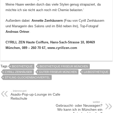
Meine Haare werden durch das viele Stylen genug strapaziert, da
möchte ich sie nicht auch noch mit Chemie belasten.‘
Außerdem dabei:
Annette Zenhäusern
(Frau von Cyrill Zenhäusern
und Managerin des Salons und im Bild neben ihn), Top-Fotograf
Andreas Ortner
.
CYRILL ZEN Haute Coiffure, Hans-Sach-Strasse 10, 80469
München, 089 – 260 70 67, www.cyrillzen.com
Tags
BIOSTHETIQUE
BIOSTHETIQUE FRISEUR MÜNCHEN
CYRILL ZENHÄUSER
GUTER FRISEUR MÜNCHEN
LA BIOSTHETIQUE
STYLING GLOCKENBACHVIERTEL
.. interessant
Asado-Pop-up-Lounge im Cafe
Reitschule
weiter ..
Gebraucht- oder Neuwagen?
Wo kann ich in München ein