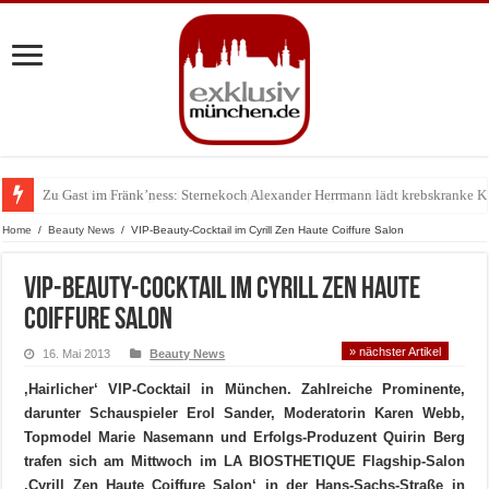
Zu Gast im Fränk’ness: Sternekoch Alexander Herrmann lädt krebskranke K
Warum München gerade zum Treffpunkt der Lingerie-Branche wurde
Home
/
Beauty News
/
VIP-Beauty-Cocktail im Cyrill Zen Haute Coiffure Salon
VIP-Beauty-Cocktail im Cyrill Zen Haute
Coiffure Salon
» nächster Artikel
16. Mai 2013
Beauty News
‚Hairlicher‘ VIP-Cocktail in München. Zahlreiche Prominente,
darunter Schauspieler Erol Sander, Moderatorin Karen Webb,
Topmodel Marie Nasemann und Erfolgs-Produzent Quirin Berg
trafen sich am Mittwoch im LA BIOSTHETIQUE Flagship-Salon
‚Cyrill Zen Haute Coiffure Salon‘ in der Hans-Sachs-Straße in