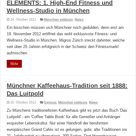
ELEMENTS: 1. High-End Fitness und
Wellness-Studio in München
24. Oktober 2012
München exklusiv
,
News
Ein bisschen müssen sich Münchner noch gedulden, denn erst am
19. November 2012 eröffnet das wohl exklusivste Fitness- und
Wellness-Studio in München. Migros Zürich steckt dahinter, welche
seit über 25 Jahren erfolgreich in der Schweiz den Fitnessmarkt
aufmischen.
Mehr
Münchner Kaffeehaus-Tradition seit 1888:
Das Luitpold
20. Oktober 2012
Genuss
,
München exklusiv
,
News
Zu Münchens traditionellsten Kaffeehaus gibt es jetzt das Buch 'Das
Luitpold' - ein 'Coffee Table Book' für alle Genießer und Anhänger
exquisiter Lebenskultur. Nur einer Handvoll der berühmten
europäischen Grand Cafés ist es gelungen, gute, alte Traditionen ins
21. Jahrhundert zu übersetzen. 300 Seiten, Dort-Hagenhausen-