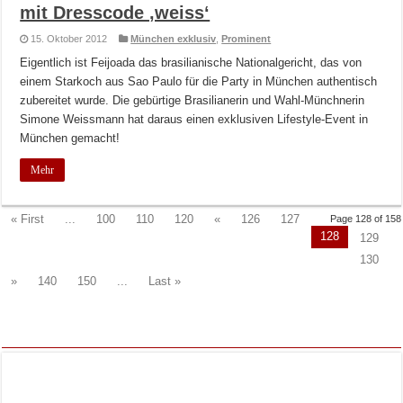
mit Dresscode ‚weiss‘
15. Oktober 2012
München exklusiv
,
Prominent
Eigentlich ist Feijoada das brasilianische Nationalgericht, das von
einem Starkoch aus Sao Paulo für die Party in München authentisch
zubereitet wurde. Die gebürtige Brasilianerin und Wahl-Münchnerin
Simone Weissmann hat daraus einen exklusiven Lifestyle-Event in
München gemacht!
Mehr
« First
...
100
110
120
«
126
127
Page 128 of 158
128
129
130
»
140
150
...
Last »