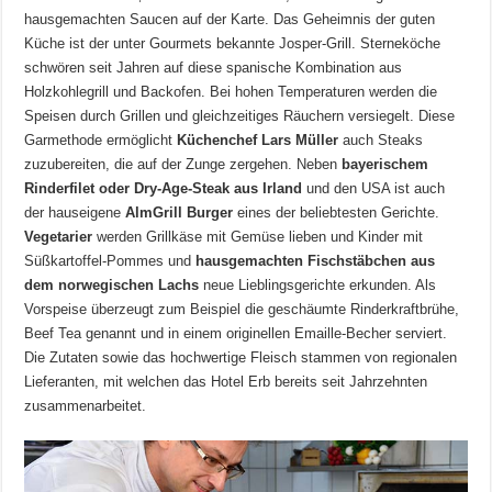
hausgemachten Saucen auf der Karte. Das Geheimnis der guten
Küche ist der unter Gourmets bekannte Josper-Grill. Sterneköche
schwören seit Jahren auf diese spanische Kombination aus
Holzkohlegrill und Backofen. Bei hohen Temperaturen werden die
Speisen durch Grillen und gleichzeitiges Räuchern versiegelt. Diese
Garmethode ermöglicht
Küchenchef Lars Müller
auch Steaks
zuzubereiten, die auf der Zunge zergehen. Neben
bayerischem
Rinderfilet oder Dry-Age-Steak aus Irland
und den USA ist auch
der hauseigene
AlmGrill Burger
eines der beliebtesten Gerichte.
Vegetarier
werden Grillkäse mit Gemüse lieben und Kinder mit
Süßkartoffel-Pommes und
hausgemachten Fischstäbchen aus
dem norwegischen Lachs
neue Lieblingsgerichte erkunden. Als
Vorspeise überzeugt zum Beispiel die geschäumte Rinderkraftbrühe,
Beef Tea genannt und in einem originellen Emaille-Becher serviert.
Die Zutaten sowie das hochwertige Fleisch stammen von regionalen
Lieferanten, mit welchen das Hotel Erb bereits seit Jahrzehnten
zusammenarbeitet.