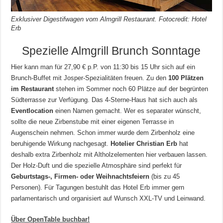
Exklusiver Digestifwagen vom Almgrill Restaurant. Fotocredit: Hotel
Erb
Spezielle Almgrill Brunch Sonntage
Hier kann man für 27,90 € p.P. von 11:30 bis 15 Uhr sich auf ein
Brunch-Buffet mit Josper-Spezialitäten freuen. Zu den
100 Plätzen
im Restaurant
stehen im Sommer noch 60 Plätze auf der begrünten
Südterrasse zur Verfügung. Das 4-Sterne-Haus hat sich auch als
Eventlocation
einen Namen gemacht. Wer es separater wünscht,
sollte die neue Zirbenstube mit einer eigenen Terrasse in
Augenschein nehmen. Schon immer wurde dem Zirbenholz eine
beruhigende Wirkung nachgesagt.
Hotelier Christian Erb
hat
deshalb extra Zirbenholz mit Altholzelementen hier verbauen lassen.
Der Holz-Duft und die spezielle Atmosphäre sind perfekt für
Geburtstags-, Firmen- oder Weihnachtsfeiern
(bis zu 45
Personen). Für Tagungen bestuhlt das Hotel Erb immer gern
parlamentarisch und organisiert auf Wunsch XXL-TV und Leinwand.
Über OpenTable buchbar!