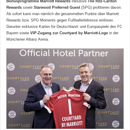
Bonusprogramme Marriott Rewards
inklusive
The Ritz-Carlton
Rewards
sowie
Starwood Preferred Guest
(SPG) profitieren davon.
Ab sofort kann man nämlich die gesammelten Punkte über Marriott
Rewards bzw. SPG Moments gegen Fußballerlebnisse einlösen.
Darunter exklusive Karten für Deutschland- und Europaspiele des FC
Bayern sowie
VIP-Zugang zur Courtyard by Marriott-Loge
in der
Münchener Allianz Arena.