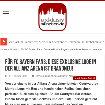
Zu Gast im Fränk’ness: Sternekoch Alexander Herrmann lädt krebskranke K
Warum München gerade zum Treffpunkt der Lingerie-Branche wurde
Home
/
Hotels
/
Für FC Bayern Fans: Diese exklusive Loge in der Allianz Arena ist brandneu!
Für FC Bayern Fans: Diese exklusive Loge in
der Allianz Arena ist brandneu!
9. Februar 2018
Hotels
,
München exklusiv
,
News
» nächster Artikel
Von der eigens in der Allianz Arena eingerichteten Courtyard by
Marriott-Loge mit Bett und Kamin haben Fußballfans einen
perfekten Blick aufs Spielfeld. An der Courtyard-Bar werden
zudem frisch gemixte Cocktails und exquisite Speisen gereicht.
Muss man nur aufpassen, dass während des Spiel nicht