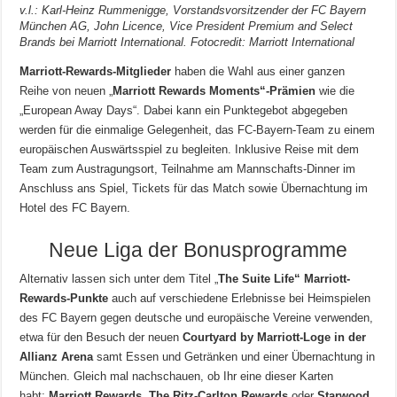
v.l.: Karl-Heinz Rummenigge, Vorstandsvorsitzender der FC Bayern
München AG, John Licence, Vice President Premium and Select
Brands bei Marriott International. Fotocredit: Marriott International
Marriott-Rewards-Mitglieder
haben die Wahl aus einer ganzen
Reihe von neuen „
Marriott Rewards Moments“-Prämien
wie die
„European Away Days“. Dabei kann ein Punktegebot abgegeben
werden für die einmalige Gelegenheit, das FC-Bayern-Team zu einem
europäischen Auswärtsspiel zu begleiten. Inklusive Reise mit dem
Team zum Austragungsort, Teilnahme am Mannschafts-Dinner im
Anschluss ans Spiel, Tickets für das Match sowie Übernachtung im
Hotel des FC Bayern.
Neue Liga der Bonusprogramme
Alternativ lassen sich unter dem Titel „
The Suite Life“ Marriott-
Rewards-Punkte
auch auf verschiedene Erlebnisse bei Heimspielen
des FC Bayern gegen deutsche und europäische Vereine verwenden,
etwa für den Besuch der neuen
Courtyard by Marriott-Loge in der
Allianz Arena
samt Essen und Getränken und einer Übernachtung in
München. Gleich mal nachschauen, ob Ihr eine dieser Karten
habt:
Marriott Rewards
,
The Ritz-Carlton Rewards
oder
Starwood