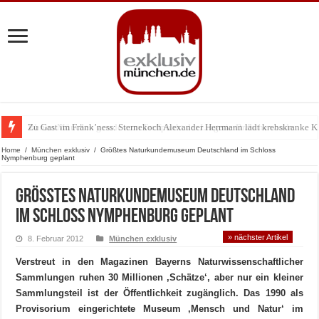
Zu Gast im Fränk’ness: Sternekoch Alexander Herrmann lädt krebskranke K
Warum München gerade zum Treffpunkt der Lingerie-Branche wurde
Home
/
München exklusiv
/
Größtes Naturkundemuseum Deutschland im Schloss
Nymphenburg geplant
Größtes Naturkundemuseum Deutschland
im Schloss Nymphenburg geplant
» nächster Artikel
8. Februar 2012
München exklusiv
Verstreut in den Magazinen Bayerns Naturwissenschaftlicher
Sammlungen ruhen 30 Millionen ‚Schätze‘, aber nur ein kleiner
Sammlungsteil ist der Öffentlichkeit zugänglich. Das 1990 als
Provisorium eingerichtete Museum ‚Mensch und Natur‘ im