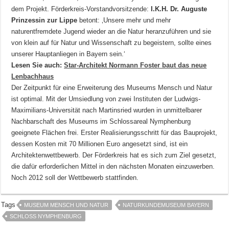
dem Projekt. Förderkreis-Vorstandvorsitzende:
I.K.H. Dr. Auguste
Prinzessin zur Lippe
betont: ‚Unsere mehr und mehr
naturentfremdete Jugend wieder an die Natur heranzuführen und sie
von klein auf für Natur und Wissenschaft zu begeistern, sollte eines
unserer Hauptanliegen in Bayern sein.‘
Lesen Sie auch:
Star-Architekt Normann Foster baut das neue
Lenbachhaus
Der Zeitpunkt für eine Erweiterung des Museums Mensch und Natur
ist optimal. Mit der Umsiedlung von zwei Instituten der Ludwigs-
Maximilians-Universität nach Martinsried wurden in unmittelbarer
Nachbarschaft des Museums im Schlossareal Nymphenburg
geeignete Flächen frei. Erster Realisierungsschritt für das Bauprojekt,
dessen Kosten mit 70 Millionen Euro angesetzt sind, ist ein
Architektenwettbewerb. Der Förderkreis hat es sich zum Ziel gesetzt,
die dafür erforderlichen Mittel in den nächsten Monaten einzuwerben.
Noch 2012 soll der Wettbewerb stattfinden.
Tags
MUSEUM MENSCH UND NATUR
NATURKUNDEMUSEUM BAYERN
SCHLOSS NYMPHENBURG