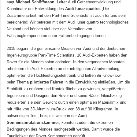
sagt
Michael Schöffmann
, Leiter Audi Getriebeentwicklung und
Koordinator der Entwicklung des
Audi lunar quattro
. ‚Die
Zusammenarbeit mit den Part-Time Scientists ist auch für uns sehr
bereichernd: Wir betreten mit dem Audi lunar quattro technologisches
Neuland und können viel über das Verhalten von
Fahrzeugkomponenten unter Extrembedingungen lernen.‘
2015 begann die gemeinsame Mission von Audi und der deutschen
Ingenieursgruppe Part-Time Scientists. 16 Audi-Experten haben den
Rover für die Mondmission optimiert. In den vergangenen Monaten
arbeiteten die Audi-Experten an der intelligenten Allradverteilung,
optimierten die Hochleistungselektronik und ließen ihr Know-how
beim Thema
pilotiertes Fahren
in die Entwicklung einfließen. Um die
Stabilität zu erhöhen und Kontaktfläche zu gewinnen, vergrößerten
Ingenieure und Designer den Rover und seine Räder. Gleichzeitig
reduzierten sie sein Gewicht durch einen optimalen Materialmix und
mit Hilfe von 3D-Aluminium-Druck von 38 auf 30 Kilogramm. In
aufwendigen Test, beispielsweise in der
Audi
Sonnensimulationskammer
, konnten zudem die extremen
Bedingungen des Mondes nachgestellt werden. Damit wurde die
Tauglichkeit der Rover-Komponenten geprüft.