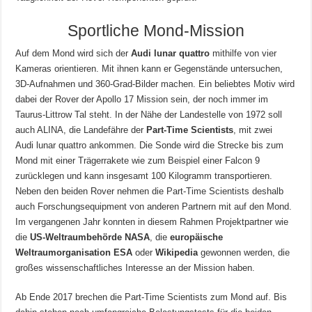
Sportliche Mond-Mission
Auf dem Mond wird sich der
Audi lunar quattro
mithilfe von vier
Kameras orientieren. Mit ihnen kann er Gegenstände untersuchen,
3D-Aufnahmen und 360-Grad-Bilder machen. Ein beliebtes Motiv wird
dabei der Rover der Apollo 17 Mission sein, der noch immer im
Taurus-Littrow Tal steht. In der Nähe der Landestelle von 1972 soll
auch ALINA, die Landefähre der
Part-Time Scientists
, mit zwei
Audi lunar quattro ankommen. Die Sonde wird die Strecke bis zum
Mond mit einer Trägerrakete wie zum Beispiel einer Falcon 9
zurücklegen und kann insgesamt 100 Kilogramm transportieren.
Neben den beiden Rover nehmen die Part-Time Scientists deshalb
auch Forschungsequipment von anderen Partnern mit auf den Mond.
Im vergangenen Jahr konnten in diesem Rahmen Projektpartner wie
die
US-Weltraumbehörde NASA
, die
europäische
Weltraumorganisation ESA
oder
Wikipedia
gewonnen werden, die
großes wissenschaftliches Interesse an der Mission haben.
Ab Ende 2017 brechen die Part-Time Scientists zum Mond auf. Bis