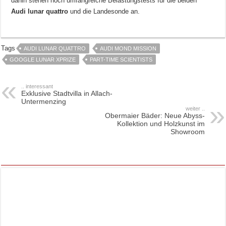
dahin stehen noch umfangreiche Belastungstests für die beiden
Audi lunar quattro
und die Landesonde an.
Tags
AUDI LUNAR QUATTRO
AUDI MOND MISSION
GOOGLE LUNAR XPRIZE
PART-TIME SCIENTISTS
.. interessant
Exklusive Stadtvilla in Allach-
Untermenzing
weiter ..
Obermaier Bäder: Neue Abyss-
Kollektion und Holzkunst im
Showroom