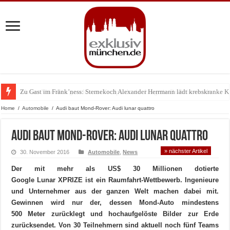
Zu Gast im Fränk’ness: Sternekoch Alexander Herrmann lädt krebskranke K
Warum München gerade zum Treffpunkt der Lingerie-Branche wurde
Home
/
Automobile
/
Audi baut Mond-Rover: Audi lunar quattro
Audi baut Mond-Rover: Audi lunar quattro
» nächster Artikel
30. November 2016
Automobile
,
News
Der mit mehr als US$ 30 Millionen dotierte
Google Lunar XPRIZE ist ein Raumfahrt-Wettbewerb. Ingenieure
und Unternehmer aus der ganzen Welt machen dabei mit.
Gewinnen wird nur der, dessen Mond-Auto mindestens
500 Meter zurücklegt und hochaufgelöste Bilder zur Erde
zurücksendet. Von 30 Teilnehmern sind aktuell noch fünf Teams