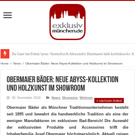
Zu Gast im Fränk’ness: Sternekoch Alexander Herrmann lädt krebskranke K
Warum München gerade zum Treffpunkt der Lingerie-Branche wurde
Home
/
News
/
Obermaier Bäder: Neue Abyss-Kollektion und Holzkunst im Showroom
Obermaier Bäder: Neue Abyss-Kollektion
und Holzkunst im Showroom
30. November 2016
News
,
Shopping
,
Wohnen
» nächster Artikel
Obermaier Bäder als Münchner Traditionsunternehmen besteht
seit 1895 und bewahrt die handwerkliche Tradition als eine der
wenigen Manufakturen im exklusiven Bad-Bereich! Die Auswahl
der exklusivsten Produkte und Accessoires trifft die
Inhaberfamilie Josef Obermaier höchstpersönlich. Aktuell zeigen