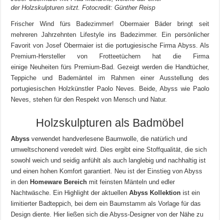
der Holzskulpturen sitzt. Fotocredit: Günther Reisp
Frischer Wind fürs Badezimmer! Obermaier Bäder bringt seit
mehreren Jahrzehnten Lifestyle ins Badezimmer. Ein persönlicher
Favorit von Josef Obermaier ist die portugiesische Firma Abyss. Als
Premium-Hersteller von Frotteetüchern hat die Firma
einige Neuheiten fürs Premium-Bad. Gezeigt werden die Handtücher,
Teppiche und Bademäntel im Rahmen einer Ausstellung des
portugiesischen Holzkünstler Paolo Neves. Beide, Abyss wie Paolo
Neves, stehen für den Respekt von Mensch und Natur.
Holzskulpturen als Badmöbel
Abyss
verwendet handverlesene Baumwolle, die natürlich und
umweltschonend veredelt wird. Dies ergibt eine Stoffqualität, die sich
sowohl weich und seidig anfühlt als auch langlebig und nachhaltig ist
und einen hohen Komfort garantiert. Neu ist der Einstieg von Abyss
in den
Homeware Bereich
mit feinsten Mänteln und edler
Nachtwäsche. Ein Highlight der aktuellen
Abyss Kollektion
ist ein
limitierter Badteppich, bei dem ein Baumstamm als Vorlage für das
Design diente. Hier ließen sich die Abyss-Designer von der Nähe zu