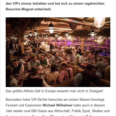
den VIPs immer beliebter und hat sich zu einem regelrechten
Besucher-Magnet entwickelt.
Das größte Altholz-Zelt in Europa erwartet man nicht in Stuttgart!
Besonders hohe VIP-Dichte herrschte am ersten Wasen-Sonntag!
Festwirt und Gastronom
Michael Wilhelmer
hatte auch in diesem
Jahr wieder rund 600 Gäste aus Wirtschaft, Politik,Sport, Medien und