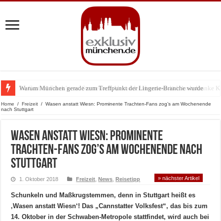
Warum München gerade zum Treffpunkt der Lingerie-Branche wurde
Home
/
Freizeit
/
Wasen anstatt Wiesn: Prominente Trachten-Fans zog’s am Wochenende
nach Stuttgart
Wasen anstatt Wiesn: Prominente
Trachten-Fans zog’s am Wochenende nach
Stuttgart
» nächster Artikel
1. Oktober 2018
Freizeit
,
News
,
Reisetipp
Schunkeln und Maßkrugstemmen, denn in Stuttgart heißt es
‚Wasen anstatt Wiesn‘! Das „Cannstatter Volksfest“, das bis zum
14. Oktober in der Schwaben-Metropole stattfindet, wird auch bei