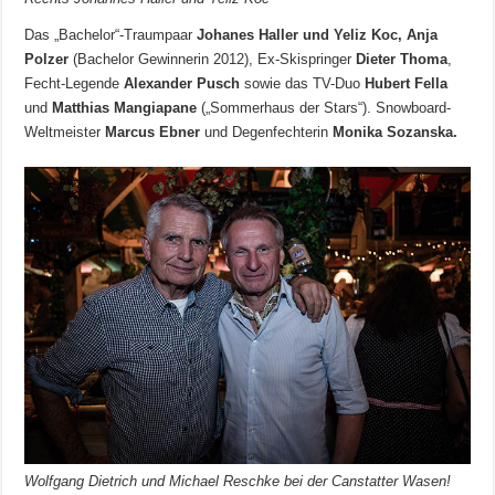
Das „Bachelor“-Traumpaar
Johanes Haller und Yeliz Koc, Anja
Polzer
(Bachelor Gewinnerin 2012), Ex-Skispringer
Dieter Thoma
,
Fecht-Legende
Alexander Pusch
sowie das TV-Duo
Hubert Fella
und
Matthias Mangiapane
(„Sommerhaus der Stars“). Snowboard-
Weltmeister
Marcus Ebner
und Degenfechterin
Monika Sozanska.
Wolfgang Dietrich und Michael Reschke bei der Canstatter Wasen!