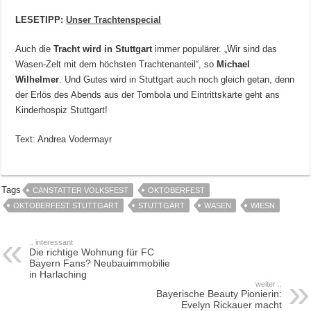
LESETIPP:
Unser Trachtenspecial
Auch die
Tracht wird in Stuttgart
immer populärer. „Wir sind das
Wasen-Zelt mit dem höchsten Trachtenanteil“, so
Michael
Wilhelmer
. Und Gutes wird in Stuttgart auch noch gleich getan, denn
der Erlös des Abends aus der Tombola und Eintrittskarte geht ans
Kinderhospiz Stuttgart!
Text: Andrea Vodermayr
Tags
CANSTATTER VOLKSFEST
OKTOBERFEST
OKTOBERFEST STUTTGART
STUTTGART
WASEN
WIESN
.. interessant
Die richtige Wohnung für FC
Bayern Fans? Neubauimmobilie
in Harlaching
weiter ..
Bayerische Beauty Pionierin:
Evelyn Rickauer macht