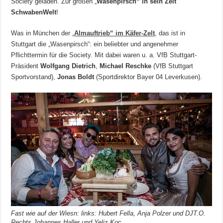
Society geladen. Zur großen „
Wasenpirsch“ in sein Zelt
SchwabenWelt
!
Was in München der „
Almauftrieb“ im Käfer-Zelt
, das ist in
Stuttgart die „Wasenpirsch“: ein beliebter und angenehmer
Pflichttermin für die Society. Mit dabei waren u. a. VfB Stuttgart-
Präsident
Wolfgang Dietrich
,
Michael Reschke
(VfB Stuttgart
Sportvorstand),
Jonas Boldt
(Sportdirektor Bayer 04 Leverkusen).
Fast wie auf der Wiesn: links: Hubert Fella, Anja Polzer und DJT.O.
Rechts Johannes Haller und Yeliz Koc