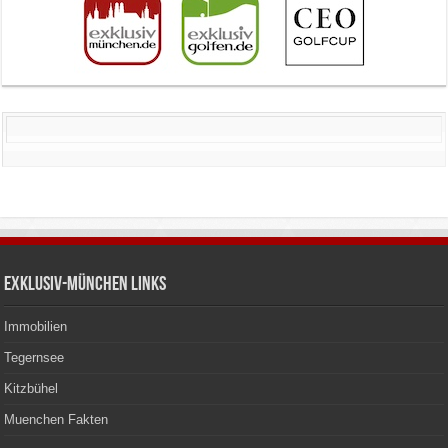
Exklusiv-München Links
Immobilien
Tegernsee
Kitzbühel
Muenchen Fakten