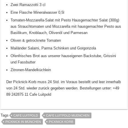
Zwei Ramazzotti 3 cl
Eine Flasche Mineralwasser 0,5l
Tomaten-Mozzarella-Salat mit Pesto Hausgemachter Salat (300g)
aus Strauchtomaten und Mozzarella mit hausgemachter Pesto aus
Basilikum, Knoblauch, Olivenöl und Parmesan
Oliven & getrocknete Tomaten
Mailänder Salami, Parma Schinken und Gorgonzola
Ofenfrisches Brot aus unserer hauseigenen Backstube, Grissini
und Fassbutter
Zitronen-Mandelküchlein
Der Picknick-Korb muss 24 Std. im Voraus bestellt und leer innerhalb
von 24 Std. wieder zurück gegeben werden. Bestellungen unter: +49
89 242875 11 Cafe Luitpold
Tags
CAFE LUITPOLD
CAFE LUITPOLD MUENCHEN
PICKNICK IN MÜNCHEN
PICKNICK KORB