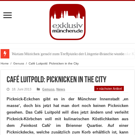
Warum München gerade zum Treffpunkt der Lingerie-Branche wurde
Home
/
Genuss
/
Café Luitpold: Picknicken in the City
Café Luitpold: Picknicken in the City
» nächster Artikel
18. Juni 2013
Genuss
,
News
Picknick-Eckchen gibt es in der Münchner Innenstadt ‚en
masse‘, doch bis jetzt hat man dort noch keinen Picknicken
gesehen. Das Café Luitpold will dies jetzt ändern und verleiht
Picknick-Körbchen voll mit kulinarischen Köstlichkeiten aus
dem ‚Feinkost Café‘ im Brienner Quartier. Auf einer
Picknickdecke, welche zusätzlich zum Korb erhältlich ist, kann