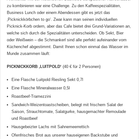
zu kombinieren war eine Challenge. Zu den Kaffeespezialitäten,
Business Lunch oder einem Abendessen gibt es jetzt das
‚Picknickkörbchen to go‘. Zwar kann man seinen individuellen
Picknick-Korb ordern, aber das Cafe bietet drei Grund-Variationen an,
welche sich durch die Spezialitäten unterscheiden. Ob Sekt, Bier
oder Weißwein – die Schmankerl sind alle perfekt aufeinander vom
Küchenchef abgestimmt. Damit Ihnen schon einmal das Wasser im
Munde zusammen läuft:
PICKNICKKORB ‚LUITPOLD‘
(40 € für 2 Personen)
Eine Flasche Luitpold Riesling Sekt 0,7l
Eine Flasche Mineralwasser 0,5l
Roastbeef-Tramezzini
Sandwich-Weizentoastscheiben, belegt mit frischem Salat der
Saison, Strauchtomate, Salatgurke, hausgemachter Remoulade
und Roastbeef
Hausgebeizter Lachs mit Sahnemeerrettich
Ofenfrisches Brot aus unserer hauseigenen Backstube und