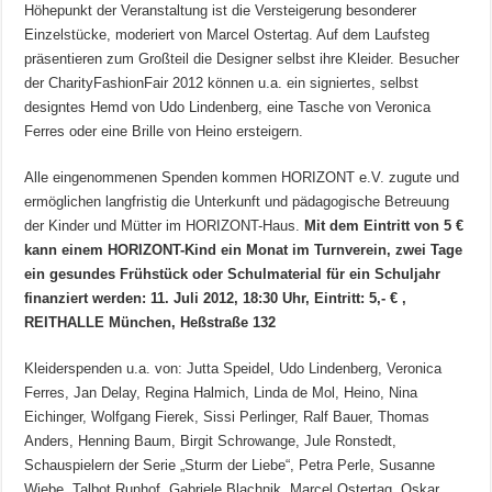
Höhepunkt der Veranstaltung ist die Versteigerung besonderer
Einzelstücke, moderiert von Marcel Ostertag. Auf dem Laufsteg
präsentieren zum Großteil die Designer selbst ihre Kleider. Besucher
der CharityFashionFair 2012 können u.a. ein signiertes, selbst
designtes Hemd von Udo Lindenberg, eine Tasche von Veronica
Ferres oder eine Brille von Heino ersteigern.
Alle eingenommenen Spenden kommen HORIZONT e.V. zugute und
ermöglichen langfristig die Unterkunft und pädagogische Betreuung
der Kinder und Mütter im HORIZONT-Haus.
Mit dem Eintritt von 5 €
kann einem HORIZONT-Kind ein Monat im Turnverein, zwei Tage
ein gesundes Frühstück oder Schulmaterial für ein Schuljahr
finanziert werden: 11. Juli 2012, 18:30 Uhr, Eintritt: 5,- € ,
REITHALLE München, Heßstraße 132
Kleiderspenden u.a. von: Jutta Speidel, Udo Lindenberg, Veronica
Ferres, Jan Delay, Regina Halmich, Linda de Mol, Heino, Nina
Eichinger, Wolfgang Fierek, Sissi Perlinger, Ralf Bauer, Thomas
Anders, Henning Baum, Birgit Schrowange, Jule Ronstedt,
Schauspielern der Serie „Sturm der Liebe“, Petra Perle, Susanne
Wiebe, Talbot Runhof, Gabriele Blachnik, Marcel Ostertag, Oskar