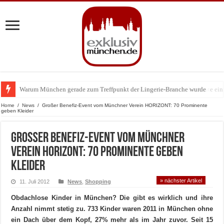
Warum München gerade zum Treffpunkt der Lingerie-Branche wurde
BMW Art Cars in München: Warum die rollenden Kunstwerke bis heute einz
Home
/
News
/
Großer Benefiz-Event vom Münchner Verein HORIZONT: 70 Prominente
geben Kleider
Großer Benefiz-Event vom Münchner
Verein HORIZONT: 70 Prominente geben
Kleider
» nächster Artikel
11. Juli 2012
News
,
Shopping
Obdachlose Kinder in München? Die gibt es wirklich und ihre
Anzahl nimmt stetig zu. 733 Kinder waren 2011 in München ohne
ein Dach über dem Kopf, 27% mehr als im Jahr zuvor. Seit 15