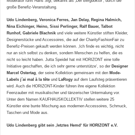
Moderator führt Hans Sigl, bekannt als ‚Der Bergdoktor‘, durch die
große Benefiz-Veranstaltung.
Udo Lindenberg, Veronica Ferres, Jan Delay, Regina Halmich,
Nina Eichinger, Heino, Sissi Perlinger, Ralf Bauer, Talbot
Runhof, Gabriele Blachnik
und viele weitere Künstler stiften Kleider,
Designerstücke und Accessoires, die auf der CharityFashionFair zu
Benefiz-Preisen gekauft werden können. ‚Ich finde es wichtig, nicht
nur an sich selbst zu denken, sondern Menschen zu helfen, die es
nicht so leicht haben. Jutta Speidel hat mit HORIZONT eine tolle
Initiative geschaffen, die ich sehr gerne unterstütze‘, so der
Designer
Marcel Ostertag
, der seine Kollektion gemeinsam mit den
Mode-
Labels j´ai mal à la tête
und
LaRogy
auf dem Laufsteg präsentieren
wird. Auch die HORIZONT-Kinder führen ihre eigene Kollektion
Feenzauber mit musikalischer und tänzerischer Untermalung vor.
Unter dem Namen KAUFHAUSKOLLEKTIV stellen weitere 25
Künstler eine bunte Mischung aus modernen Accessoires, Schmuck,
Taschen und Mode aus.
Udo Lindenberg gibt sein ‚letztes Hemd‘ für HORIZONT e.V.