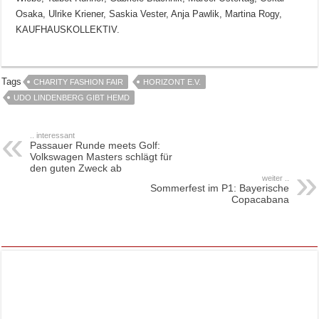
Osaka, Ulrike Kriener, Saskia Vester, Anja Pawlik, Martina Rogy,
KAUFHAUSKOLLEKTIV.
Tags
CHARITY FASHION FAIR
HORIZONT E.V.
UDO LINDENBERG GIBT HEMD
.. interessant
Passauer Runde meets Golf:
Volkswagen Masters schlägt für
den guten Zweck ab
weiter ..
Sommerfest im P1: Bayerische
Copacabana