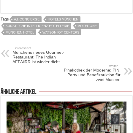
Tags
A.I. CONCIERGE
HOTELS MÜNCHEN
KÜNSTLICHE INTELLIGENZ HOTELLERIE
MOTEL ONE
MÜNCHEN HOTEL
WATSON IOT CENTERS
.. interessant
Münchens neues Gourmet-
Restaurant: The Indian
AFFAiiRR ist wieder dicht
weiter ..
Pinakothek der Moderne: PIN.
Party und Benefizauktion für
zwei Museen
ähnliche Artikel