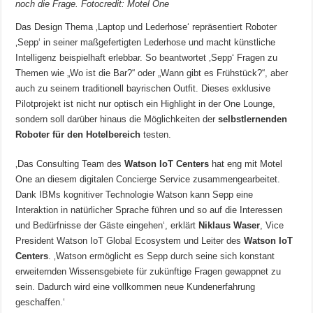
noch die Frage. Fotocredit: Motel One
Das Design Thema ‚Laptop und Lederhose‘ repräsentiert Roboter
‚Sepp‘ in seiner maßgefertigten Lederhose und macht künstliche
Intelligenz beispielhaft erlebbar. So beantwortet ‚Sepp‘ Fragen zu
Themen wie „Wo ist die Bar?“ oder „Wann gibt es Frühstück?“, aber
auch zu seinem traditionell bayrischen Outfit. Dieses exklusive
Pilotprojekt ist nicht nur optisch ein Highlight in der One Lounge,
sondern soll darüber hinaus die Möglichkeiten der
selbstlernenden
Roboter für den Hotelbereich
testen.
‚Das Consulting Team des
Watson IoT Centers
hat eng mit Motel
One an diesem digitalen Concierge Service zusammengearbeitet.
Dank IBMs kognitiver Technologie Watson kann Sepp eine
Interaktion in natürlicher Sprache führen und so auf die Interessen
und Bedürfnisse der Gäste eingehen‘, erklärt
Niklaus Waser
, Vice
President Watson IoT Global Ecosystem und Leiter des
Watson IoT
Centers
. ‚Watson ermöglicht es Sepp durch seine sich konstant
erweiternden Wissensgebiete für zukünftige Fragen gewappnet zu
sein. Dadurch wird eine vollkommen neue Kundenerfahrung
geschaffen.‘