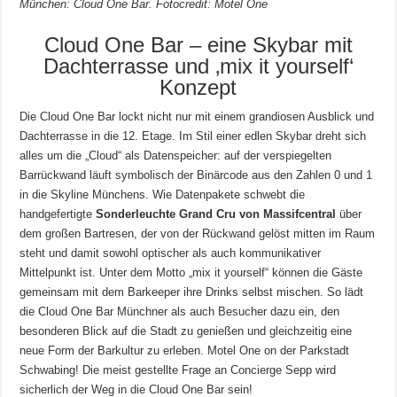
München: Cloud One Bar. Fotocredit: Motel One
Cloud One Bar – eine Skybar mit
Dachterrasse und ‚mix it yourself‘
Konzept
Die Cloud One Bar lockt nicht nur mit einem grandiosen Ausblick und
Dachterrasse in die 12. Etage. Im Stil einer edlen Skybar dreht sich
alles um die „Cloud“ als Datenspeicher: auf der verspiegelten
Barrückwand läuft symbolisch der Binärcode aus den Zahlen 0 und 1
in die Skyline Münchens. Wie Datenpakete schwebt die
handgefertigte
Sonderleuchte Grand Cru von Massifcentral
über
dem großen Bartresen, der von der Rückwand gelöst mitten im Raum
steht und damit sowohl optischer als auch kommunikativer
Mittelpunkt ist. Unter dem Motto „mix it yourself“ können die Gäste
gemeinsam mit dem Barkeeper ihre Drinks selbst mischen. So lädt
die Cloud One Bar Münchner als auch Besucher dazu ein, den
besonderen Blick auf die Stadt zu genießen und gleichzeitig eine
neue Form der Barkultur zu erleben. Motel One on der Parkstadt
Schwabing! Die meist gestellte Frage an Concierge Sepp wird
sicherlich der Weg in die Cloud One Bar sein!