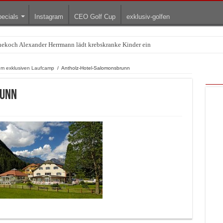
ecials
Instagram
CEO Golf Cup
exklusiv-golfen
rnekoch Alexander Herrmann lädt krebskranke Kinder ein
Treffpunkt der Lingerie-Branche wurde
 zum exklusiven Laufcamp
/
Antholz-Hotel-Salomonsbrunn
runn