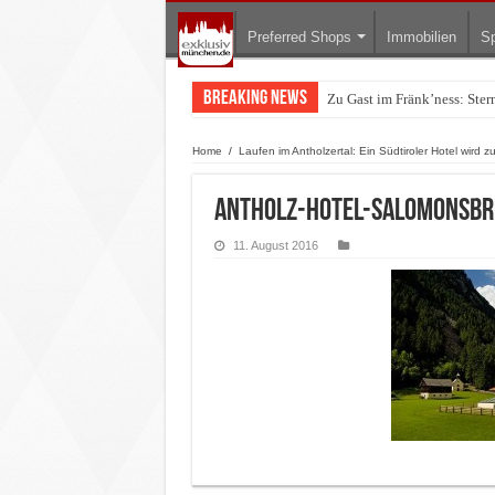
Preferred Shops
Immobilien
Sp
Breaking News
Zu Gast im Fränk’ness: Ste
Warum München gerade zum 
Home
/
Laufen im Antholzertal: Ein Südtiroler Hotel wird
Antholz-Hotel-Salomonsb
11. August 2016