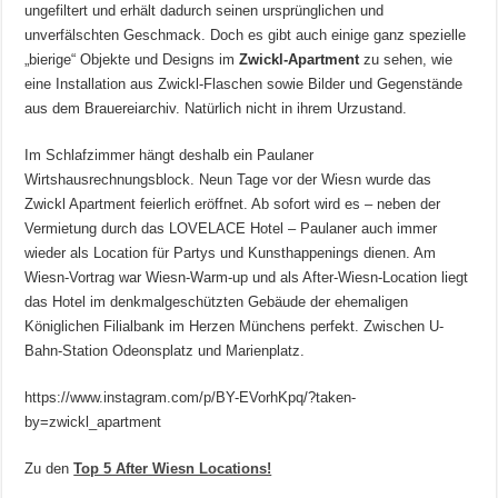
ungefiltert und erhält dadurch seinen ursprünglichen und
unverfälschten Geschmack. Doch es gibt auch einige ganz spezielle
„bierige“ Objekte und Designs im
Zwickl-Apartment
zu sehen, wie
eine Installation aus Zwickl-Flaschen sowie Bilder und Gegenstände
aus dem Brauereiarchiv. Natürlich nicht in ihrem Urzustand.
Im Schlafzimmer hängt deshalb ein Paulaner
Wirtshausrechnungsblock. Neun Tage vor der Wiesn wurde das
Zwickl Apartment feierlich eröffnet. Ab sofort wird es – neben der
Vermietung durch das LOVELACE Hotel – Paulaner auch immer
wieder als Location für Partys und Kunsthappenings dienen. Am
Wiesn-Vortrag war Wiesn-Warm-up und als After-Wiesn-Location liegt
das Hotel im denkmalgeschützten Gebäude der ehemaligen
Königlichen Filialbank im Herzen Münchens perfekt. Zwischen U-
Bahn-Station Odeonsplatz und Marienplatz.
https://www.instagram.com/p/BY-EVorhKpq/?taken-
by=zwickl_apartment
Zu den
Top 5 After Wiesn Locations!