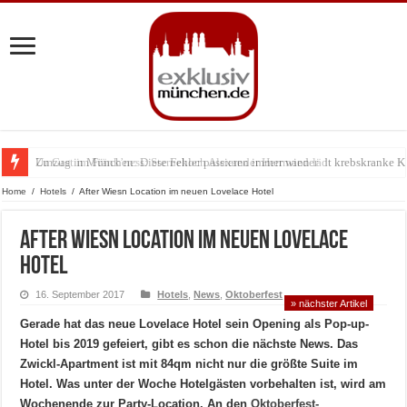
Zu Gast im Fränk’ness: Sternekoch Alexander Herrmann lädt krebskranke K
Home
/
Hotels
/
After Wiesn Location im neuen Lovelace Hotel
After Wiesn Location im neuen Lovelace
Hotel
16. September 2017
Hotels
,
News
,
Oktoberfest
» nächster Artikel
Gerade hat das neue Lovelace Hotel sein Opening als Pop-up-
Hotel bis 2019 gefeiert, gibt es schon die nächste News. Das
Zwickl-Apartment ist mit 84qm nicht nur die größte Suite im
Hotel. Was unter der Woche Hotelgästen vorbehalten ist, wird am
Wochenende zur Party-Location. An den
Oktoberfest-