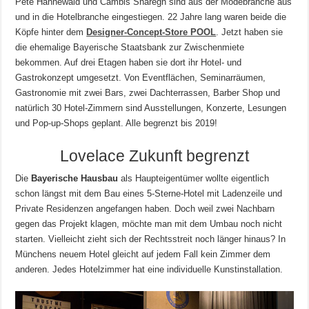
Pete Hannewald und Cambis Sharegh sind aus der Modebranche aus
und in die Hotelbranche eingestiegen. 22 Jahre lang waren beide die
Köpfe hinter dem
Designer-Concept-Store POOL
. Jetzt haben sie
die ehemalige Bayerische Staatsbank zur Zwischenmiete
bekommen. Auf drei Etagen haben sie dort ihr Hotel- und
Gastrokonzept umgesetzt. Von Eventflächen, Seminarräumen,
Gastronomie mit zwei Bars, zwei Dachterrassen, Barber Shop und
natürlich 30 Hotel-Zimmern sind Ausstellungen, Konzerte, Lesungen
und Pop-up-Shops geplant. Alle begrenzt bis 2019!
Lovelace Zukunft begrenzt
Die
Bayerische Hausbau
als Haupteigentümer wollte eigentlich
schon längst mit dem Bau eines 5-Sterne-Hotel mit Ladenzeile und
Private Residenzen angefangen haben. Doch weil zwei Nachbarn
gegen das Projekt klagen, möchte man mit dem Umbau noch nicht
starten. Vielleicht zieht sich der Rechtsstreit noch länger hinaus? In
Münchens neuem Hotel gleicht auf jedem Fall kein Zimmer dem
anderen. Jedes Hotelzimmer hat eine individuelle Kunstinstallation.