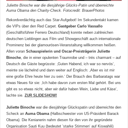
Juliette Binoche war die diesjährige Glücks-Patin und überreichte
Auma Obama den Charity-Check. Fotocredit: BrauerPhotos
Rekordverdächtig auch das Star-Aufgebot! Im Sekundentakt kamen
die VIPs über den Red Carpet.
Gastgeber Carlo Vassallo
(Geschäftsführer Ferrero Deutschland) konnte neben zahlreichen
deutschen Lieblingen aus Film und Showgeschäft auch internationale
Prominenz bei der glamourösen-Veranstaltung willkommen heißen.
Allen voran
Schauspielerin und Oscar-Preisträgerin Juliette
Binoche
, die in einer opulenten Traumrobe und – trés charmant – auf
Deutsch die Gäste begrüsste: ‚Guten Habend, ich war so nervös‘,
meinte sie lächelnd und dann weiter auf Englisch: ‚Aber es ist mir
eine große Ehre heute hier zu sein.‘ Der Brauch des Barbaratags war
etwas Neues für sie: ‚Ich habe davon zum ersten Mal gehört. Bei uns
gibt es so etwas nicht, aber wir dafür haben Wein, Liebe und Käse‘,
lachte sie.
ZUR SLIDESHOW!
Juliette Binoche
war die diesjährige Glückspatin und überreichte den
Scheck an
Auma Obama
(Halbschwester von US-Präsident Barack
Obama). Die Kenianerin nahm diesen für den von ihr gegründete
Organisation Sauti Kuu (bedeutet ’starke Stimmen‘ auf Kiswahili)