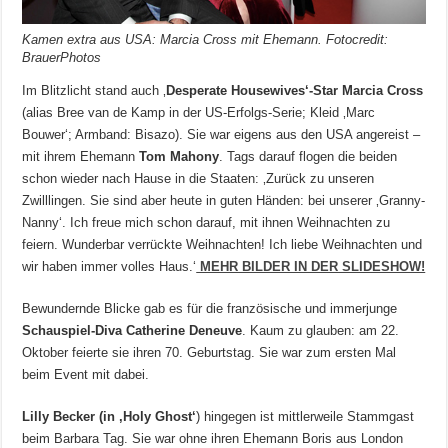
Kamen extra aus USA: Marcia Cross mit Ehemann. Fotocredit:
BrauerPhotos
Im Blitzlicht stand auch ‚
Desperate Housewives‘-Star Marcia Cross
(alias Bree van de Kamp in der US-Erfolgs-Serie; Kleid ‚Marc
Bouwer‘; Armband: Bisazo). Sie war eigens aus den USA angereist –
mit ihrem Ehemann
Tom Mahony
. Tags darauf flogen die beiden
schon wieder nach Hause in die Staaten: ‚Zurück zu unseren
Zwilllingen. Sie sind aber heute in guten Händen: bei unserer ‚Granny-
Nanny‘. Ich freue mich schon darauf, mit ihnen Weihnachten zu
feiern. Wunderbar verrückte Weihnachten! Ich liebe Weihnachten und
wir haben immer volles Haus.‘
MEHR BILDER IN DER SLIDESHOW!
Bewundernde Blicke gab es für die französische und immerjunge
Schauspiel-Diva Catherine Deneuve
. Kaum zu glauben: am 22.
Oktober feierte sie ihren 70. Geburtstag. Sie war zum ersten Mal
beim Event mit dabei.
Lilly Becker (in ‚Holy Ghost‘
) hingegen ist mittlerweile Stammgast
beim Barbara Tag. Sie war ohne ihren Ehemann Boris aus London