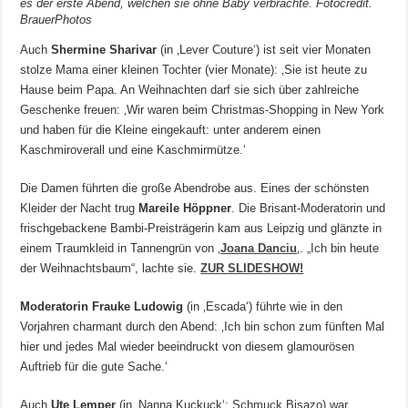
es der erste Abend, welchen sie ohne Baby verbrachte. Fotocredit.
BrauerPhotos
Auch
Shermine Sharivar
(in ‚Lever Couture‘) ist seit vier Monaten
stolze Mama einer kleinen Tochter (vier Monate): ‚Sie ist heute zu
Hause beim Papa. An Weihnachten darf sie sich über zahlreiche
Geschenke freuen: ‚Wir waren beim Christmas-Shopping in New York
und haben für die Kleine eingekauft: unter anderem einen
Kaschmiroverall und eine Kaschmirmütze.‘
Die Damen führten die große Abendrobe aus. Eines der schönsten
Kleider der Nacht trug
Mareile Höppner
. Die Brisant-Moderatorin und
frischgebackene Bambi-Preisträgerin kam aus Leipzig und glänzte in
einem Traumkleid in Tannengrün von ‚
Joana Danciu
‚. „Ich bin heute
der Weihnachtsbaum“, lachte sie.
ZUR SLIDESHOW!
Moderatorin Frauke Ludowig
(in ‚Escada‘) führte wie in den
Vorjahren charmant durch den Abend: ‚Ich bin schon zum fünften Mal
hier und jedes Mal wieder beeindruckt von diesem glamourösen
Auftrieb für die gute Sache.‘
Auch
Ute Lemper
(in ‚Nanna Kuckuck‘; Schmuck Bisazo) war