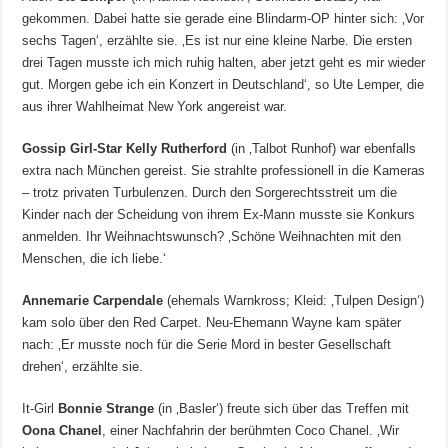
gekommen. Dabei hatte sie gerade eine Blindarm-OP hinter sich: ‚Vor
sechs Tagen‘, erzählte sie. ‚Es ist nur eine kleine Narbe. Die ersten
drei Tagen musste ich mich ruhig halten, aber jetzt geht es mir wieder
gut. Morgen gebe ich ein Konzert in Deutschland‘, so Ute Lemper, die
aus ihrer Wahlheimat New York angereist war.
Gossip Girl-Star Kelly Rutherford
(in ‚Talbot Runhof) war ebenfalls
extra nach München gereist. Sie strahlte professionell in die Kameras
– trotz privaten Turbulenzen. Durch den Sorgerechtsstreit um die
Kinder nach der Scheidung von ihrem Ex-Mann musste sie Konkurs
anmelden. Ihr Weihnachtswunsch? ‚Schöne Weihnachten mit den
Menschen, die ich liebe.‘
Annemarie Carpendale
(ehemals Warnkross; Kleid: ‚Tulpen Design‘)
kam solo über den Red Carpet. Neu-Ehemann Wayne kam später
nach: ‚Er musste noch für die Serie Mord in bester Gesellschaft
drehen‘, erzählte sie.
It-Girl
Bonnie Strange
(in ‚Basler‘) freute sich über das Treffen mit
Oona Chanel
, einer Nachfahrin der berühmten Coco Chanel. ‚Wir