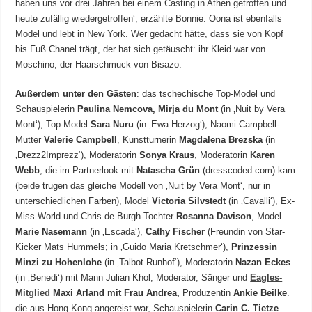
haben uns vor drei Jahren bei einem Casting in Athen getroffen und
heute zufällig wiedergetroffen‘, erzählte Bonnie. Oona ist ebenfalls
Model und lebt in New York. Wer gedacht hätte, dass sie von Kopf
bis Fuß Chanel trägt, der hat sich getäuscht: ihr Kleid war von
Moschino, der Haarschmuck von Bisazo.
Außerdem unter den Gästen
: das tschechische Top-Model und
Schauspielerin
Paulina Nemcova, Mirja du Mont
(in ‚Nuit by Vera
Mont‘), Top-Model
Sara Nuru
(in ‚Ewa Herzog‘), Naomi Campbell-
Mutter
Valerie Campbell
, Kunstturnerin
Magdalena Brezska
(in
‚Drezz2Imprezz‘), Moderatorin
Sonya Kraus
, Moderatorin
Karen
Webb
, die im Partnerlook mit
Natascha Grün
(dresscoded.com) kam
(beide trugen das gleiche Modell von ‚Nuit by Vera Mont‘, nur in
unterschiedlichen Farben), Model
Victoria Silvstedt
(in ‚Cavalli‘), Ex-
Miss World und Chris de Burgh-Tochter
Rosanna Davison
, Model
Marie Nasemann
(in ‚Escada‘),
Cathy Fischer
(Freundin von Star-
Kicker Mats Hummels; in ‚Guido Maria Kretschmer‘),
Prinzessin
Minzi zu Hohenlohe
(in ‚Talbot Runhof‘), Moderatorin
Nazan Eckes
(in ‚Benedi‘) mit Mann Julian Khol, Moderator, Sänger und
Eagles-
Mitglied
Maxi Arland mit Frau Andrea,
Produzentin
Ankie Beilke
.
die aus Hong Kong angereist war, Schauspielerin
Carin C. Tietze