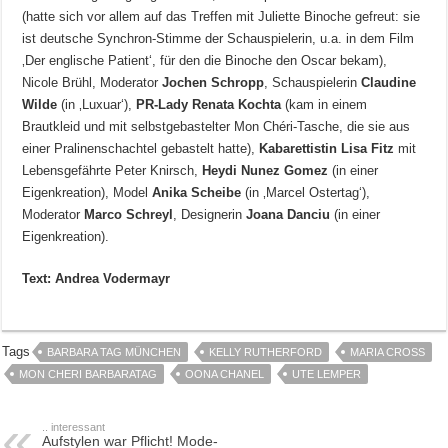
(hatte sich vor allem auf das Treffen mit Juliette Binoche gefreut: sie
ist deutsche Synchron-Stimme der Schauspielerin, u.a. in dem Film
‚Der englische Patient‘, für den die Binoche den Oscar bekam),
Nicole Brühl, Moderator
Jochen Schropp
, Schauspielerin
Claudine
Wilde
(in ‚Luxuar‘),
PR-Lady Renata Kochta
(kam in einem
Brautkleid und mit selbstgebastelter Mon Chéri-Tasche, die sie aus
einer Pralinenschachtel gebastelt hatte),
Kabarettistin Lisa Fitz
mit
Lebensgefährte Peter Knirsch,
Heydi Nunez Gomez
(in einer
Eigenkreation), Model
Anika Scheibe
(in ‚Marcel Ostertag‘),
Moderator
Marco Schreyl
, Designerin
Joana Danciu
(in einer
Eigenkreation).
Text: Andrea Vodermayr
Tags
BARBARA TAG MÜNCHEN
KELLY RUTHERFORD
MARIA CROSS
MON CHERI BARBARATAG
OONA CHANEL
UTE LEMPER
.. interessant
Aufstylen war Pflicht! Mode-