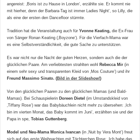
angereist: ‚Boris ist zu Hause in London‘, erzählte sie. Er kommt nie
mit hierher, denn der Barbara-Tag ist immer Ladies Night‘, so Lilly, die
als eine der ersten den Dancefloor stürmte.
Tradition hat die Veranstaltung auch für
Yvonne Keating,
die Ex-Frau
von Sänger Ronan Keating (‚Boyzone‘). Für die Vierfach-Mama war
es eine Selbstverständlichkeit, die gute Sache zu unterstützen.
Es war nicht nur die Nacht der guten Herzen, sondern auch die der
glücklichen Paare. Am verliebtesten strahlten wohl
Rebecca Mir
(in
einem sehr sexy und transparenten Kleid von ‚Mos Couture‘) und ihr
Freund Massimo Sinato. (
Bild in der Slideshow!
)
Von den glücklichen Paaren zu den glücklichen Mamas (und Bald-
Mamas). Bei Schauspielerin
Doreen Dietel
(im Umstandskleid von
‚Tiffany Rose‘) war das Babybäuchlein nicht mehr zu übersehen: ‚Ich
bin im vierten Monat, das Baby kommt im Juni‘, erzählten sie und der
Papa in spe,
Tobias Guttenberg
.
Model und Neu-Mama Monica Ivancan
(in ‚Nuit by Vera Mont‘) freut
sich auf das erste Weihnachten mit Töchterchen Rose: ‚Ich habe das