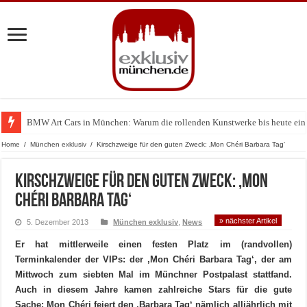
BMW Art Cars in München: Warum die rollenden Kunstwerke bis heute einz
Home
/
München exklusiv
/
Kirschzweige für den guten Zweck: ‚Mon Chéri Barbara Tag‘
Kirschzweige für den guten Zweck: ‚Mon
Chéri Barbara Tag‘
» nächster Artikel
5. Dezember 2013
München exklusiv
,
News
Er hat mittlerweile einen festen Platz im (randvollen)
Terminkalender der VIPs: der ‚Mon Chéri Barbara Tag‘, der am
Mittwoch zum siebten Mal im Münchner Postpalast stattfand.
Auch in diesem Jahre kamen zahlreiche Stars für die gute
Sache: Mon Chéri feiert den ‚Barbara Tag‘ nämlich alljährlich mit