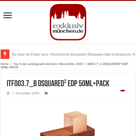
Zu Gast im Fränk’ness: Sternekoch Alexander Herrmann lädt krebskranke K
Warum München gerade zum Treffpunkt der Lingerie-Branche wurde
Home
/
Top 3 der außergewöhnlichsten Winterdüfte 2009
/
itf003.7_b DSQUARED² EDP
50ML+PACK
itf003.7_b DSQUARED² EDP 50ML+PACK
7. November 2009