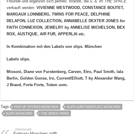
Freunde und ergänzen sich perfekt. Brands, die u. a. im THE SPACE
verkauft werden:
VIVIENNE WESTWOOD, CONSTANCE BOUTET,
MARGAUX LONNBERG, TWINS FOR PEACE, DELPHINE
DELAFON, LUZ COLLECTION, ANNABELLE DEXTER JONES for
FAITH CONNEXION, JEWELRY by ANNELISE MICHELSON, BEX
ROX, AUSTIQUE, AIR FUR, APPERLAI etc.
In Kombination mit den Labels von slips. München
Labels slips.
Missoni, Diane von Furstenberg, Carven, Etro, Paul Smith, lala
Berlin, Golden Goose, Iro, Current/Elliott, T by Alexander Wang,
J Brand, Forte Forte, Totem uvm.
Tags
POP UP STORES MÜNCHEN
SLIPS GÄRTNERPLATZ MÜNCHEN
SLIPS MÜNCHEN
THE SPACE PARIS
.. interessant
‚Exklusiv München‘ trifft