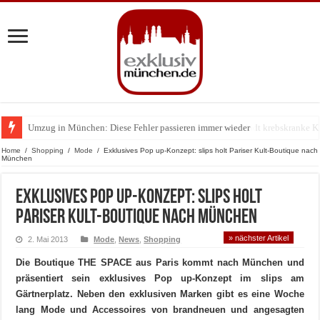
Umzug in München: Diese Fehler passieren immer wieder
Zu Gast im Fränk’ness: Sternekoch Alexander Herrmann lädt krebskranke K
Home
/
Shopping
/
Mode
/
Exklusives Pop up-Konzept: slips holt Pariser Kult-Boutique nach
München
Exklusives Pop up-Konzept: slips holt
Pariser Kult-Boutique nach München
» nächster Artikel
2. Mai 2013
Mode
,
News
,
Shopping
Die Boutique THE SPACE aus Paris kommt nach München und
präsentiert sein exklusives Pop up-Konzept im slips am
Gärtnerplatz. Neben den exklusiven Marken gibt es eine Woche
lang Mode und Accessoires von brandneuen und angesagten