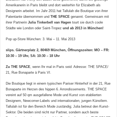
Amerikanerin in Paris bleibt und dort weiterhin für Elizabeth als
Designerin arbeitet. Im Jahr 2011 hat Tallulah die Boutique von ihrer
Patentante übernommen und
THE SPACE
genannt. Gemeinsam mit
ihrer Partnerin
Julia Tinkerbell van Hagen
tourt sie durch coole
Städte wie London oder Saint-Tropez
und ab 2013 in München!
Pop up-Store München: 3. Mai – 11. Mai 2013
slips. Gärtnerplatz 2, 80469 München, Öffnungszeiten: MO – FR:
10:30 – 19 Uhr, SA: 10:30 – 18 Uhr
Zu THE SPACE
, wenn Ihr mal in Paris seid: Adresse: THE SPACE/
21, Rue Bonaparte à Paris VI.
Die Boutique liegt in einem typischen Pariser Hinterhof in der 21, Rue
Bonaparte im Herzen des hippen 6. Arrondissements. THE SPACE
vereint auf 50 qm ausgefallene Mode und Kunst von etablierten
Designern, Newcomer-Labels und internationalen, jungen Künstlern.
Tallulah ist für den Bereich Mode zuständig; Julia betreut den Kunst-
Sektor. Die beiden sind nicht nur Partner, sondern auch beste