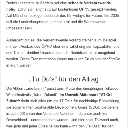
Dorfes Lützerath. Außerdem sei eine
schnelle Verkehrswende
nötig.
Dafür soll langfristig auf kostenlosen ÖPNV gesetzt werden.
Auf München bezogen bedeutet das für Fridays for Future: Bis 2035
soll die Landeshauptstadt klimaneutral und die Wärmewende
umgesetzt sein.
Außerdem gilt es, die Verkehrswende voranzutreiben zum Beispiel
mit dem Ausbau des ÖPNV über eine Erhöhung der Kapazitäten und
des Taktes, darüber hinaus müsse die Radinfrastruktur ausgebaut
werden. Diese Transformation könne nur durch Druck von der Straße
erreicht werden.
„Tu Du’s“ für den Alltag
Die Aktion „Erde brennt“ passt zum Motto des diesjährigen Tollwood
Winterfestivals „Tatort Zukunft“. Im
Umwelt-Aktionsort TAT-Ort
Zukunft
dreht sich alles um die 17 Ziele für nachhaltige Entwicklung,
die sogenannten Sustainable Development Goals (SDG), die bereits
im Jahr 2015 von den Vereinten Nationen – darunter auch von
Deutschland – unterschrieben wurden. Und hier zeigt Tollwood auch,
was jede und jeder Einzelne tun kann – mit den „Tu Du’s“ für den