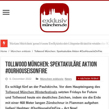
Warum München gerade zum Treffpunkt der Lingerie-Branche wurde
Home
/
München exklusiv
/
Tollwood München: Spektakuläre Aktion #OurHouseIsOnFire
Tollwood München: Spektakuläre Aktion
#OurHouseIsOnFire
» nächster Artikel
6. Dezember 2022
München exklusiv
,
News
Es schlägt fünf an der Paulskirche. Vor dem Haupteingang des
Tollwood München Winterfestivals
setzten Fridays for Future
und Tollwood heute ein deutliches Zeichen, indem sie die Erde
mit einer 468 Meter langen Zündschnur in Flammen aufgehen
ließen! Hashtag: #OurHouseIsOnFire – Act Now!