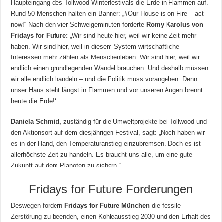
Haupteingang des Tollwood Winterfestivals die Erde in Flammen auf.
Rund 50 Menschen halten ein Banner: „#Our House is on Fire – act
now!“ Nach den vier Schweigeminuten forderte
Romy Karolus von
Fridays for Future:
„Wir sind heute hier, weil wir keine Zeit mehr
haben. Wir sind hier, weil in diesem System wirtschaftliche
Interessen mehr zählen als Menschenleben. Wir sind hier, weil wir
endlich einen grundlegenden Wandel brauchen. Und deshalb müssen
wir alle endlich handeln – und die Politik muss vorangehen. Denn
unser Haus steht längst in Flammen und vor unseren Augen brennt
heute die Erde!‘
Daniela Schmid,
zuständig für die Umweltprojekte bei Tollwood und
den Aktionsort auf dem diesjährigen Festival, sagt: „Noch haben wir
es in der Hand, den Temperaturanstieg einzubremsen. Doch es ist
allerhöchste Zeit zu handeln. Es braucht uns alle, um eine gute
Zukunft auf dem Planeten zu sichern.“
Fridays for Future Forderungen
Deswegen fordern
Fridays for Future München
die fossile
Zerstörung zu beenden, einen Kohleausstieg 2030 und den Erhalt des