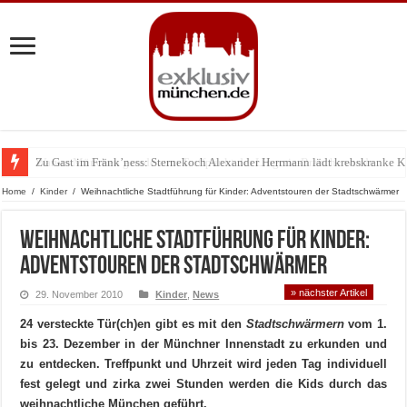
Zu Gast im Fränk’ness: Sternekoch Alexander Herrmann lädt krebskranke K
Warum München gerade zum Treffpunkt der Lingerie-Branche wurde
Home
/
Kinder
/
Weihnachtliche Stadtführung für Kinder: Adventstouren der Stadtschwärmer
Weihnachtliche Stadtführung für Kinder:
Adventstouren der Stadtschwärmer
» nächster Artikel
29. November 2010
Kinder
,
News
24 versteckte Tür(ch)en gibt es mit den
Stadtschwärmern
vom 1.
bis 23. Dezember in der Münchner Innenstadt zu erkunden und
zu entdecken. Treffpunkt und Uhrzeit wird jeden Tag individuell
fest gelegt und zirka zwei Stunden werden die Kids durch das
weihnachtliche München geführt.