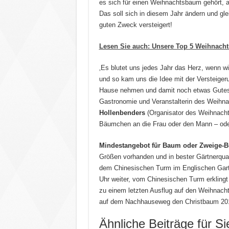
es sich für einen Weihnachtsbaum gehört,
Das soll sich in diesem Jahr ändern und gl
guten Zweck versteigert!
Lesen Sie auch: Unsere Top 5 Weihnach
‚Es blutet uns jedes Jahr das Herz, wenn 
und so kam uns die Idee mit der Versteiger
Hause nehmen und damit noch etwas Gutes
Gastronomie und Veranstalterin des Weih
Hollenbenders
(Organisator des Weihnacht
Bäumchen an die Frau oder den Mann – oder
Mindestangebot für Baum oder Zweige-Bu
Größen vorhanden und in bester Gärtnerqua
dem Chinesischen Turm im Englischen Garte
Uhr weiter, vom Chinesischen Turm erkling
zu einem letzten Ausflug auf den Weihnach
auf dem Nachhauseweg den Christbaum 20
Ähnliche Beiträge für Si