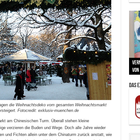
Neu
MAU
Vern
Zu G
War
BMW
Som
von 
Back
Her
Lin
Kuns
Das 
sagen die Weihnachtsdeko vom gesamten Weihnachtsmarkt
steigert. Fotocredit: exklusiv-muenchen.de
kt am Chinesischen Turm. Überall stehen kleine
ge verzieren die Buden und Wege. Doch alle Jahre wieder
n und Fichten allein unter dem Chinaturm zurück anstatt, wie