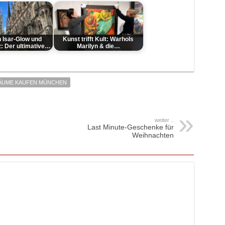
 Isar-Glow und
Kunst trifft Kult: Warhols
: Der ultimative…
Marilyn & die…
ÄUME KAUFEN MÜNCHEN
weiter ..
Last Minute-Geschenke für
Weihnachten