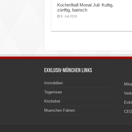
Kocherlball Monat Juli: Kultig,
zünftig, bairisch
8. Juli 2018
Exklusiv-München Links
Immobilien
Mita
Tegernsee
Ver
Kitzbühel
Exkl
Muenchen Fakten
CEO