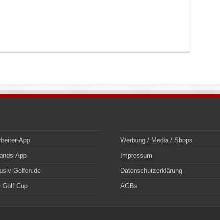
rbeiter-App
Werbung / Media / Shops
bands-App
Impressum
usiv-Golfen.de
Datenschutzerklärung
 Golf Cup
AGBs