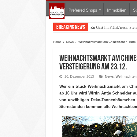
Preferred Shops
Immobilien
Sp
Breaking News
Zu Gast im Fränk’ness: Ste
Warum München gerade zum 
Home
/
News
/
Weihnachtsmarkt am Chinesischen Turm: 
Weihnachtsmarkt am Chine
Versteigerung am 23.12.
20. Dezember 2013
News
,
Weihnachten
Wer ein Stück Weihnachtsmarkt am Chi
ab 16 Uhr wird Wirtin Antje Schneider a
von unzähligen Deko-Tannenbäumchen
Sternstunden kommen alle Weihnachtsm