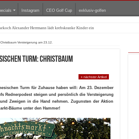
ecials
Instagram
CEO Golf Cup
exklusiv-golfen
rnekoch Alexander Herrmann lädt krebskranke Kinder ein
Treffpunkt der Lingerie-Branche wurde
Christbaum Versteigerung am 23.12.
sischen Turm: Christbaum
» nächster Artikel
nesischen Turm für Zuhause haben will: Am 23. Dezember
ufs Rednerpodest steigen und persönlich die Versteigerung
 und Zweigen in die Hand nehmen. Zugunsten der Aktion
arkt-Bäume unter den Hammer!