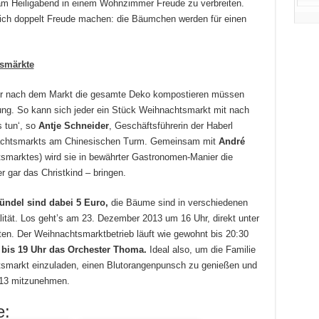
 am Heiligabend in einem Wohnzimmer Freude zu verbreiten.
eich doppelt Freude machen: die Bäumchen werden für einen
tsmärkte
wir nach dem Markt die gesamte Deko kompostieren müssen
ung. So kann sich jeder ein Stück Weihnachtsmarkt mit nach
 tun‘, so
Antje Schneider
, Geschäftsführerin der Haberl
nachtsmarkts am Chinesischen Turm. Gemeinsam mit
André
smarktes) wird sie in bewährter Gastronomen-Manier die
 gar das Christkind – bringen.
̈ndel sind dabei 5 Euro,
die Bäume sind in verschiedenen
lität. Los geht’s am 23. Dezember 2013 um 16 Uhr, direkt unter
n. Der Weihnachtsmarktbetrieb läuft wie gewohnt bis 20:30
t
bis 19 Uhr das Orchester Thoma.
Ideal also, um die Familie
tsmarkt einzuladen, einen Blutorangenpunsch zu genießen und
13 mitzunehmen.
e: