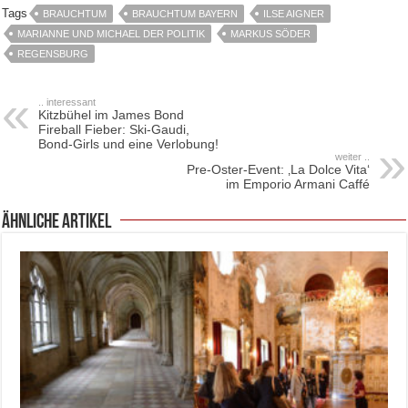
Tags
BRAUCHTUM
BRAUCHTUM BAYERN
ILSE AIGNER
MARIANNE UND MICHAEL DER POLITIK
MARKUS SÖDER
REGENSBURG
.. interessant
Kitzbühel im James Bond
Fireball Fieber: Ski-Gaudi,
Bond-Girls und eine Verlobung!
weiter ..
Pre-Oster-Event: ‚La Dolce Vita‘
im Emporio Armani Caffé
ähnliche Artikel