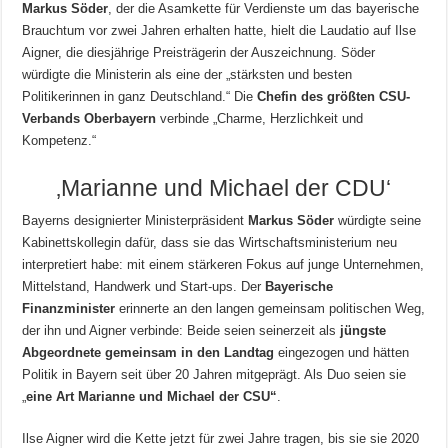
Markus Söder
, der die Asamkette für Verdienste um das bayerische
Brauchtum vor zwei Jahren erhalten hatte, hielt die Laudatio auf Ilse
Aigner, die diesjährige Preisträgerin der Auszeichnung. Söder
würdigte die Ministerin als eine der „stärksten und besten
Politikerinnen in ganz Deutschland.“ Die
Chefin des größten CSU-
Verbands Oberbayern
verbinde „Charme, Herzlichkeit und
Kompetenz.“
‚Marianne und Michael der CDU‘
Bayerns designierter Ministerpräsident
Markus Söder
würdigte seine
Kabinettskollegin dafür, dass sie das Wirtschaftsministerium neu
interpretiert habe: mit einem stärkeren Fokus auf junge Unternehmen,
Mittelstand, Handwerk und Start-ups. Der
Bayerische
Finanzminister
erinnerte an den langen gemeinsam politischen Weg,
der ihn und Aigner verbinde: Beide seien seinerzeit als
jüngste
Abgeordnete gemeinsam in den Landtag
eingezogen und hätten
Politik in Bayern seit über 20 Jahren mitgeprägt. Als Duo seien sie
„
eine Art Marianne und Michael der CSU“
.
Ilse Aigner wird die Kette jetzt für zwei Jahre tragen, bis sie sie 2020