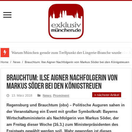
Warum München gerade zum Treffpunkt der Lingerie-Branche wurde
Home
/
News
/
Brauchtum: Ilse Aigner Nachfolgerin von Markus Söder bei den Königstreuen
Brauchtum: Ilse Aigner Nachfolgerin von
Markus Söder bei den Königstreuen
» nächster Artikel
13. März 2018
News
,
Prominent
Regensburg und Brauchtum (obx) – Politische Auguren sahen in
der Veranstaltung ein Event mit großer Symbolkraft: Bayerns
Wirtschaftsministerin als Nachfolgerin von Markus Söder, der
am Freitag dieser Woche (16.3.) zum Ministerpräsidenten des
Freistaats gewählt werden soll. Wahr geworden ist dieses