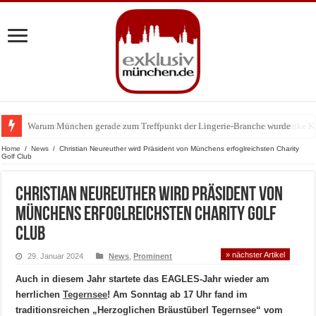
Warum München gerade zum Treffpunkt der Lingerie-Branche wurde
Home
/
News
/
Christian Neureuther wird Präsident von Münchens erfoglreichsten Charity
Golf Club
Christian Neureuther wird Präsident von
Münchens erfoglreichsten Charity Golf
Club
» nächster Artikel
29. Januar 2024
News
,
Prominent
Auch in diesem Jahr startete das EAGLES-Jahr wieder am
herrlichen
Tegernsee
! Am Sonntag ab 17 Uhr fand im
traditionsreichen „Herzoglichen Bräustüberl Tegernsee“ vom