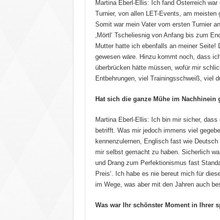
Martina Eberl-Ellis: Ich fand Österreich wa
Turnier, von allen LET-Events, am meisten
Somit war mein Vater vom ersten Turnier a
‚Mörtl‘ Tscheliesnig von Anfang bis zum E
Mutter hatte ich ebenfalls an meiner Seite! 
gewesen wäre. Hinzu kommt noch, dass ich d
überbrücken hätte müssen, wofür mir schlicht
Entbehrungen, viel Trainingsschweiß, viel d
Hat sich die ganze Mühe im Nachhinein 
Martina Eberl-Ellis: Ich bin mir sicher, das
betrifft. Was mir jedoch immens viel gegeb
kennenzulernen, Englisch fast wie Deutsch 
mir selbst gemacht zu haben. Sicherlich wa
und Drang zum Perfektionismus fast Standa
Preis‘. Ich habe es nie bereut mich für di
im Wege, was aber mit den Jahren auch be
Was war Ihr schönster Moment in Ihrer s