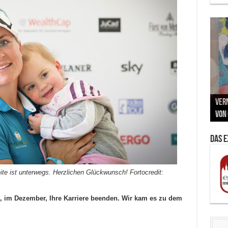
Neu
MAU
Vern
Zu G
War
BMW
Som
von 
Back
Her
Lin
Kuns
Das 
ite ist unterwegs. Herzlichen Glückwunsch! Fortocredit:
ai, im Dezember, Ihre Karriere beenden. Wir kam es zu dem