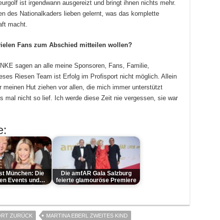
urgolf ist irgendwann ausgereizt und bringt ihnen nichts mehr.
n des Nationalkaders lieben gelernt, was das komplette
aft macht.
vielen Fans zum Abschied mitteilen wollen?
DANKE sagen an alle meine Sponsoren, Fans, Familie,
es Riesen Team ist Erfolg im Profisport nicht möglich. Allein
r meinen Hut ziehen vor allen, die mich immer unterstützt
 mal nicht so lief. Ich werde diese Zeit nie vergessen, sie war
e:
st München: Die
Die amfAR Gala Salzburg
ten Events und…
feierte glamouröse Premiere
ORT ZURÜCK
MARTINA EBERL ZWEITES KIND