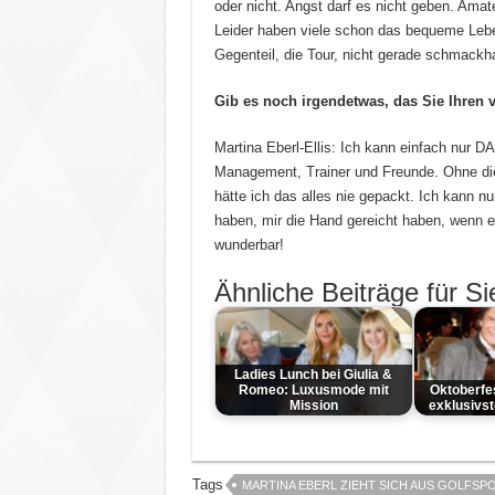
oder nicht. Angst darf es nicht geben. Amate
Leider haben viele schon das bequeme Lebe
Gegenteil, die Tour, nicht gerade schmackh
Gib es noch irgendetwas, das Sie Ihren 
Martina Eberl-Ellis: Ich kann einfach nur 
Management, Trainer und Freunde. Ohne dies
hätte ich das alles nie gepackt. Ich kann nu
haben, mir die Hand gereicht haben, wenn es
wunderbar!
Ähnliche Beiträge für Si
Ladies Lunch bei Giulia &
Romeo: Luxusmode mit
Oktoberfe
Mission
exklusivs
Tags
MARTINA EBERL ZIEHT SICH AUS GOLFSP