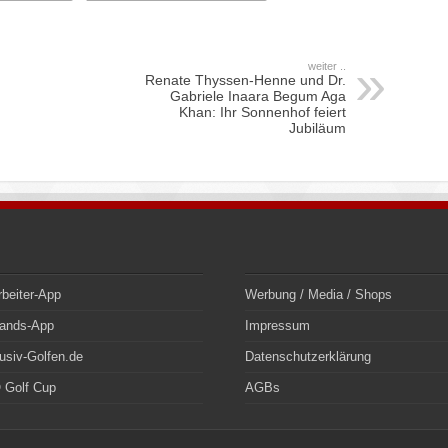
weiter ..
Renate Thyssen-Henne und Dr.
Gabriele Inaara Begum Aga
Khan: Ihr Sonnenhof feiert
Jubiläum
rbeiter-App
Werbung / Media / Shops
bands-App
Impressum
usiv-Golfen.de
Datenschutzerklärung
 Golf Cup
AGBs