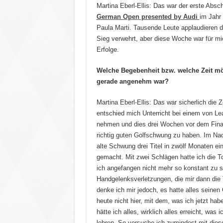
Martina Eberl-Ellis: Das war der erste Abs
German Open presented by Audi
im Jahr 
Paula Marti. Tausende Leute applaudieren di
Sieg verwehrt, aber diese Woche war für mi
Erfolge.
Welche Begebenheit bzw. welche Zeit möch
gerade angenehm war?
Martina Eberl-Ellis: Das war sicherlich die
entschied mich Unterricht bei einem von Le
nehmen und dies drei Wochen vor dem Final
richtig guten Golfschwung zu haben. Im Nach
alte Schwung drei Titel in zwölf Monaten e
gemacht. Mit zwei Schlägen hatte ich die T
ich angefangen nicht mehr so konstant zu sp
Handgelenksverletzungen, die mir dann di
denke ich mir jedoch, es hatte alles seinen
heute nicht hier, mit dem, was ich jetzt hab
hätte ich alles, wirklich alles erreicht, was
lehren. So versuche ich zumindest mit dies