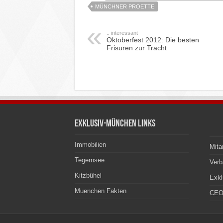
MÜNCHNER PROETTE
.. interessant
Oktoberfest 2012: Die besten
Frisuren zur Tracht
Exklusiv-München Links
Immobilien
Mita
Tegernsee
Ver
Kitzbühel
Exkl
Muenchen Fakten
CEO