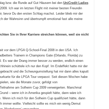
chlag bzw. die Runde auf Gut Häusern bei den
UniCredit Ladies
2009. Ich war im letzten Flight mit meiner besten Freundin
r, bevor Du den ersten Schlag machst. Leider blieb mir der
ch der Wahnsinn und übertrumpft emotional fast alle meine
ten Sie in Ihrer Karriere streichen können, weil sie nicht
 Zeit vor dem LPGA Q-School-Final 2008 in den USA. Ich
adbetters Trainern in Champions Gate (Orlando, Florida) zu
. Es war der Drang immer besser zu werden, endlich einen
hinein schüttele ich nur den Kopf. Im Endeffekt hatte mir der
ingebracht und die Schwungumstellung hat mir dann alles kaputt
ourkarte für die LPGA Tour verpasst. Seit diesen Wochen habe
ielen, wie die Monate zuvor, gefolgt von
e Teilnahme am Solheim Cup 2009 verweigerten. Manchmal
 Grund – wenn ich in Amerika gespielt hätte, dann wäre ich
e. Wenn ich mich für den Solheim Cup qualifiziert hätte, dann
 ich immer wollte. Vielleicht sollte es mich ein wenig Demut
en ‚Niederlagen‘ umzugehen.