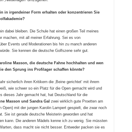
in in irgendeiner Form erhalten oder konzentrieren Sie
 Golfakademie?
hin dabei bleiben. Die Schule hat einen großen Teil meines
machen, mit all meiner Erfahrung. Sei es von
über Events und Moderationen bis hin zu manch anderen
würde. Sie kennen die deutsche Golfszene sehr gut.
aroline Masson, die deutsche Fahne hochhalten und wen
e den Sprung ins Profilager schaffen könnte?
hr sicherlich ihren Kritikern die ‚Beine gerichtet‘ mit ihrem
eiß, wie schwer so ein Platz für die Open gemacht wird und
es dieses Jahr gemacht hat, hat Deutschland für die
ine Masson und Sandra Gal
zwei wirklich gute Proetten am
 Open) mit der jungen Karolin Lampert gespielt, die zwar noch
at. Sie ist gerade deutsche Meisterin geworden und hat
hen kann. Die anderen Mädels kenne ich zu wenig. Sie müssten
 Warten, dass macht sie nicht besser. Entweder packen sie es