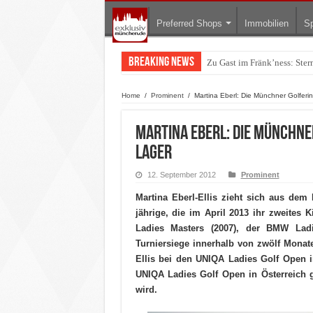
Preferred Shops
Immobilien
Sp
Breaking News
Warum München gerade zum 
Home
/
Prominent
/
Martina Eberl: Die Münchner Golferin 
Martina Eberl: Die Münchne
Lager
12. September 2012
Prominent
Martina Eberl-Ellis zieht sich aus dem 
jährige, die im April 2013 ihr zweites K
Ladies Masters (2007), der BMW Ladi
Turniersiege innerhalb von zwölf Monat
Ellis bei den UNIQA Ladies Golf Open i
UNIQA Ladies Golf Open in Österreich ga
wird.