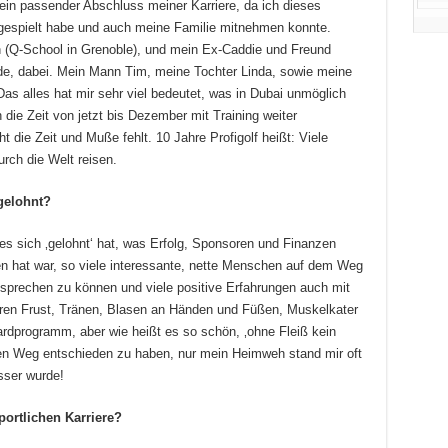
r ein passender Abschluss meiner Karriere, da ich dieses
 gespielt habe und auch meine Familie mitnehmen konnte.
n (Q-School in Grenoble), und mein Ex-Caddie und Freund
nde, dabei. Mein Mann Tim, meine Tochter Linda, sowie meine
Das alles hat mir sehr viel bedeutet, was in Dubai unmöglich
ie Zeit von jetzt bis Dezember mit Training weiter
 die Zeit und Muße fehlt. 10 Jahre Profigolf heißt: Viele
urch die Welt reisen.
gelohnt?
s es sich ‚gelohnt‘ hat, was Erfolg, Sponsoren und Finanzen
en hat war, so viele interessante, nette Menschen auf dem Weg
sprechen zu können und viele positive Erfahrungen auch mit
ren Frust, Tränen, Blasen an Händen und Füßen, Muskelkater
rdprogramm, aber wie heißt es so schön, ‚ohne Fleiß kein
esen Weg entschieden zu haben, nur mein Heimweh stand mir oft
sser wurde!
portlichen Karriere?