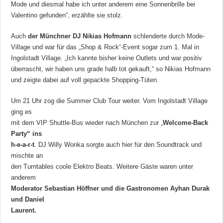
Mode und diesmal habe ich unter anderem eine Sonnenbrille bei
Valentino gefunden“, erzählte sie stolz.
Auch
der Münchner DJ Nikias Hofmann
schlenderte durch Mode-
Village und war für das „Shop & Rock“-Event sogar zum 1. Mal in
Ingolstadt Village. „Ich kannte bisher keine Outlets und war positiv
überrascht, wir haben uns grade halb tot gekauft,“ so Nikias Hofmann
und zeigte dabei auf voll gepackte Shopping-Tüten.
Um 21 Uhr zog die Summer Club Tour weiter. Vom Ingolstadt Village
ging es
mit dem VIP Shuttle-Bus wieder nach München zur „
Welcome-Back
Party“ ins
h-e-a-r-t
. DJ Willy Wonka sorgte auch hier für den Soundtrack und
mischte an
den Turntables coole Elektro Beats. Weitere Gäste waren unter
anderem
Moderator Sebastian Höffner und die Gastronomen Ayhan Durak
und Daniel
Laurent.