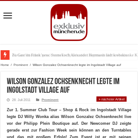
Zu Gast im Fränk’ness: Sternekoch Alexander Herrmann lädt krebskranke K
Warum München gerade zum Treffpunkt der Lingerie-Branche wurde
Home
/
Prominent
/
Wilson Gonzalez Ochsenknecht legte im Ingolstadt Village auf
Wilson Gonzalez Ochsenknecht legte im
Ingolstadt Village auf
» nächster Artikel
28. Juli 2011
Prominent
Zur 1. Summer Club Tour – Shop & Rock im Ingolstadt Village
legte DJ Willy Wonka alias Wilson Gonzalez Ochsenknecht live
vor der Philipp Plein Boutique auf. Der Newcomer DJ zeigte
gerade erst zur Fashion Week sein können an den Turntables
und das mit großem Erfolg! Zum Event ist er mit seinen