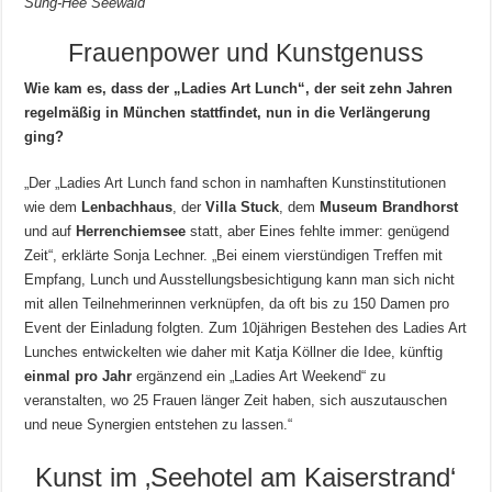
Sung-Hee Seewald
Frauenpower und Kunstgenuss
Wie kam es, dass der „Ladies Art Lunch“, der seit zehn Jahren
regelmäßig in München stattfindet, nun in die Verlängerung
ging?
„Der „Ladies Art Lunch fand schon in namhaften Kunstinstitutionen
wie dem
Lenbachhaus
, der
Villa Stuck
, dem
Museum Brandhorst
und auf
Herrenchiemsee
statt, aber Eines fehlte immer: genügend
Zeit“, erklärte Sonja Lechner. „Bei einem vierstündigen Treffen mit
Empfang, Lunch und Ausstellungsbesichtigung kann man sich nicht
mit allen Teilnehmerinnen verknüpfen, da oft bis zu 150 Damen pro
Event der Einladung folgten. Zum 10jährigen Bestehen des Ladies Art
Lunches entwickelten wie daher mit Katja Köllner die Idee, künftig
einmal pro Jahr
ergänzend ein „Ladies Art Weekend“ zu
veranstalten, wo 25 Frauen länger Zeit haben, sich auszutauschen
und neue Synergien entstehen zu lassen.“
Kunst im ‚Seehotel am Kaiserstrand‘