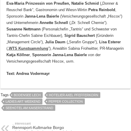
Eva-Maria Prinzessin von Preußen, Natalie Schmid
(„Donner &
Reuschel Bank“, Gastronomin und Wiesn-Wirtin
Petra Reinbold
,
Sponsorin
Janna-Lena Baierle
(Versicherungsgesellschaft „Hiscox“)
und Unternehmerin
Annette Schnell
(„Dr. Schnell Chemie“).
Susanne Nettmann
(Personalchefin „Tantris“ und Schwester von
Tantris-Chefin Sabine Eichbauer),
Sigrid Bauschert
(Gründerin
„Management Circle“),
Julia Daum
(„Serafin Gruppe“),
Lisa Esterer
(„
WTS Kunstsammlung
“), Anwältin Sabina Frohwitter, PR-Managerin
Katja Köllner
,
Sponsorin Janna-Lena Baierle
von der
Versicherungsgesellschaft Hiscox, uvm.
Text: Andrea Vodermayr
Tags
BODENSEE LECH
HOTELIER AXEL PFEFFERKORN
LADIES ART WEEKEND
PEPPER COLLECTION
SEEHOTEL AM KAISERSTRAND
.. interessant
Rennsport-Kultmarke Borgo