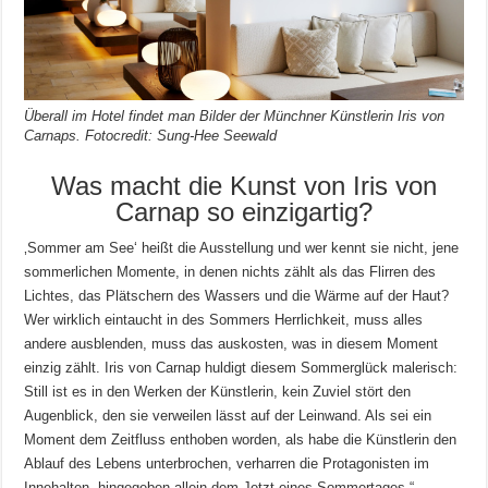
Überall im Hotel findet man Bilder der Münchner Künstlerin Iris von
Carnaps. Fotocredit: Sung-Hee Seewald
Was macht die Kunst von Iris von
Carnap so einzigartig?
‚Sommer am See‘ heißt die Ausstellung und wer kennt sie nicht, jene
sommerlichen Momente, in denen nichts zählt als das Flirren des
Lichtes, das Plätschern des Wassers und die Wärme auf der Haut?
Wer wirklich eintaucht in des Sommers Herrlichkeit, muss alles
andere ausblenden, muss das auskosten, was in diesem Moment
einzig zählt. Iris von Carnap huldigt diesem Sommerglück malerisch:
Still ist es in den Werken der Künstlerin, kein Zuviel stört den
Augenblick, den sie verweilen lässt auf der Leinwand. Als sei ein
Moment dem Zeitfluss enthoben worden, als habe die Künstlerin den
Ablauf des Lebens unterbrochen, verharren die Protagonisten im
Innehalten, hingegeben allein dem Jetzt eines Sommertages.“