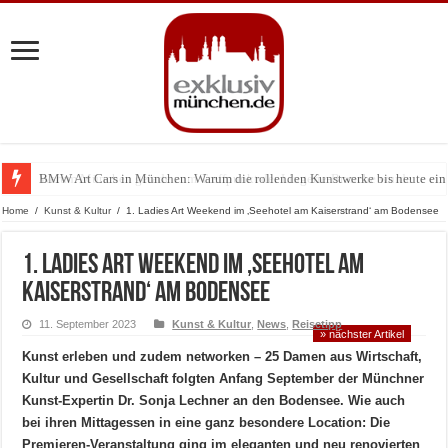
BMW Art Cars in München: Warum die rollenden Kunstwerke bis heute einz
Home
/
Kunst & Kultur
/
1. Ladies Art Weekend im ‚Seehotel am Kaiserstrand‘ am Bodensee
1. Ladies Art Weekend im ‚Seehotel am
Kaiserstrand‘ am Bodensee
11. September 2023
Kunst & Kultur
,
News
,
Reisetipp
» nächster Artikel
Kunst erleben und zudem networken – 25 Damen aus Wirtschaft,
Kultur und Gesellschaft folgten Anfang September der Münchner
Kunst-Expertin Dr. Sonja Lechner an den Bodensee. Wie auch
bei ihren Mittagessen in eine ganz besondere Location: Die
Premieren-Veranstaltung ging im eleganten und neu renovierten