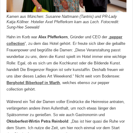
Kamen aus München: Susanne Nattmann (Tantris) und PR-Lady
Katja Köllner. Hotelier Axel Pfefferkorn kam aus Lech. Fotocredit:
Sung-Hee Seewald
Hahn im Korb war
Alex Pfefferkorn
, Gründer und CEO der „
pepper
collection
“, zu dem das Hotel gehört. Er freute sich über die geballte
Frauenpower und begrüßte die Damen: „Diese Veranstaltung passt
wunderbar zu uns, denn die Kunst spielt im Hotel immer eine wichtige
Rolle: Egal, ob es sich um die Kochkunst oder die Bildende Kunst.
handelt Die Bregenzer Region ist sehr kunstaffin. Deshalb freuen wir
uns über dieses Ladies Art Weeekend.“ Nicht weit vom Bodensee:
Berghotel Biberkopf in Warth
, welches ebenso zur pepper
collection gehört.
Während ein Teil der Damen voller Eindrücke die Heimreise antraten,
verlängerten andere ihren Aufenthalt, um noch etwas länger den
Spätsommer zu genießen. So wie auch Gastronomin und
Oktoberfest-Wirtin Petra Reinbold
: „Das ist hier quasi die Ruhe vor
dem Sturm. Ich nutze die Zeit, um hier noch einmal vor dem Start