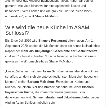
„Als wir über das Angebot nachgedacht haben, haben wir schnell
gemerkt, wie viele Ideen wir für eine spannende Küche und
besondere Events haben und wie groß die Lust ist, diese Ideen
umzusetzen“, erzählt
Shane McMahon
.
Wie wird die neue Küche im ASAM
Schlössl?
Bis Ende Juli 2020 wird
Shane‘s Restaurant
offen haben. Am 1.
September 2020 werden die McMahons dann ein neues kulinarisches
Kapitel der
mehr als 180-jährigen Geschichte der Gastwirtschaft
im Asam Schlössl schreiben.’Frische bayerische Küche mit einem
gewissen Twist‘, umschreibt es Shane McMahon.
„Unser Ziel ist es, mit dem
Asam Schlössl
einen lebendigen Ort zu
schaffen, an dem sich die unterschiedlichsten Menschen begegnen
können,“ erklärt
Barbara McMahon
. Entweder bei Kaffee und
Kuchen, bei einem Bier und Brotzeit oder aber bei einer
frischen
bayerischen Küche
, die immer mit einem gewissen Extra
daherkommen wird.
Schweinsbraten und Jakobsmuscheln
, beides
wird im Asam Schlössl möglich sein.