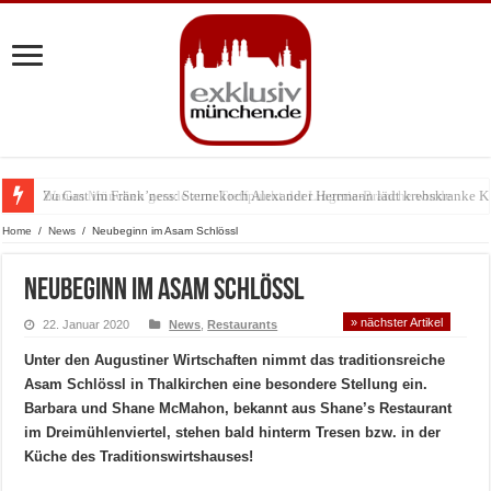
Zu Gast im Fränk’ness: Sternekoch Alexander Herrmann lädt krebskranke K
Warum München gerade zum Treffpunkt der Lingerie-Branche wurde
Home
/
News
/
Neubeginn im Asam Schlössl
Neubeginn im Asam Schlössl
» nächster Artikel
22. Januar 2020
News
,
Restaurants
Unter den Augustiner Wirtschaften nimmt das traditionsreiche
Asam Schlössl in Thalkirchen eine besondere Stellung ein.
Barbara und Shane McMahon, bekannt aus Shane’s Restaurant
im Dreimühlenviertel, stehen bald hinterm Tresen bzw. in der
Küche des Traditionswirtshauses!