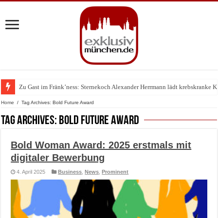
Zu Gast im Fränk’ness: Sternekoch Alexander Herrmann lädt krebskranke K
Warum München gerade zum Treffpunkt der Lingerie-Branche wurde
Home
/
Tag Archives: Bold Future Award
Tag Archives:
Bold Future Award
Bold Woman Award: 2025 erstmals mit
digitaler Bewerbung
4. April 2025
Business
,
News
,
Prominent