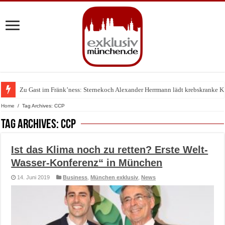
Zu Gast im Fränk’ness: Sternekoch Alexander Herrmann lädt krebskranke K
Warum München gerade zum Treffpunkt der Lingerie-Branche wurde
Home
/
Tag Archives: CCP
Tag Archives:
CCP
Ist das Klima noch zu retten? Erste Welt-
Wasser-Konferenz“ in München
14. Juni 2019
Business
,
München exklusiv
,
News