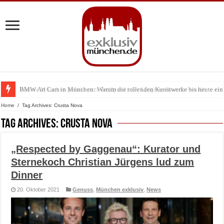
Warum München gerade zum Treffpunkt der Lingerie-Branche wurde
BMW Art Cars in München: Warum die rollenden Kunstwerke bis heute einz
Home
/
Tag Archives: Crusta Nova
Tag Archives:
Crusta Nova
„Respected by Gaggenau“: Kurator und
Sternekoch Christian Jürgens lud zum
Dinner
20. Oktober 2021
Genuss
,
München exklusiv
,
News