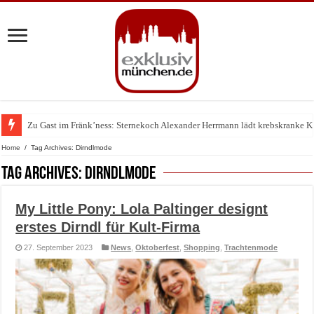
Zu Gast im Fränk’ness: Sternekoch Alexander Herrmann lädt krebskranke K
Warum München gerade zum Treffpunkt der Lingerie-Branche wurde
Home
/
Tag Archives: Dirndlmode
Tag Archives:
Dirndlmode
My Little Pony: Lola Paltinger designt
erstes Dirndl für Kult-Firma
27. September 2023
News
,
Oktoberfest
,
Shopping
,
Trachtenmode