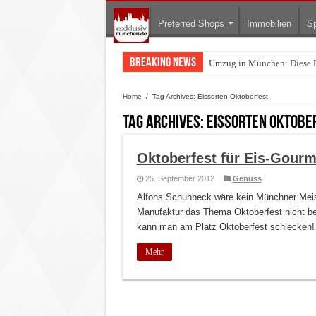
Preferred Shops
Immobilien
Sp
Breaking News
Umzug in München: Diese F
Home
/
Tag Archives: Eissorten Oktoberfest
Tag Archives:
Eissorten Oktobe
Oktoberfest für Eis-Gourm
25. September 2012
Genuss
Alfons Schuhbeck wäre kein Münchner Meist
Manufaktur das Thema Oktoberfest nicht ber
kann man am Platz Oktoberfest schlecken!
Mehr