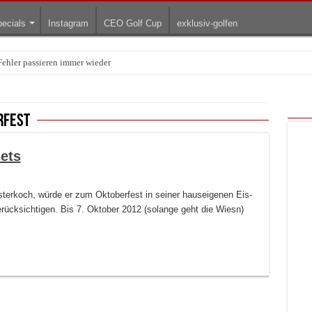
ecials
Instagram
CEO Golf Cup
exklusiv-golfen
ehler passieren immer wieder
rfest
ets
erkoch, würde er zum Oktoberfest in seiner hauseigenen Eis-
ücksichtigen. Bis 7. Oktober 2012 (solange geht die Wiesn)