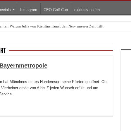
ecials
Instagram
CEO Golf Cup
exklusiv-golfen
ntal: Warum Julia von Kienlins Kunst den Nerv unserer Zeit trifft
ort
 Bayernmetropole
 hat Münchens erstes Hunderesort seine Pforten geöffnet. Ob
ierbeiner erhält von A bis Z jeden Wunsch erfüllt und am
Service.