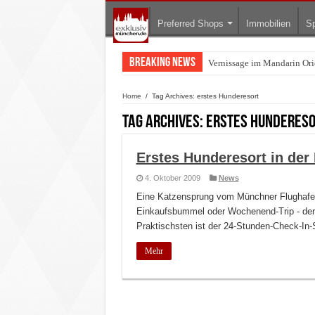
Preferred Shops
Immobilien
Sp
Breaking News
Vernissage im Mandarin Orie
Home
/
Tag Archives: erstes Hunderesort
Tag Archives:
erstes Hunderes
Erstes Hunderesort in der
4. Oktober 2009
News
Eine Katzensprung vom Münchner Flughafen
Einkaufsbummel oder Wochenend-Trip - der V
Praktischsten ist der 24-Stunden-Check-In-
Mehr