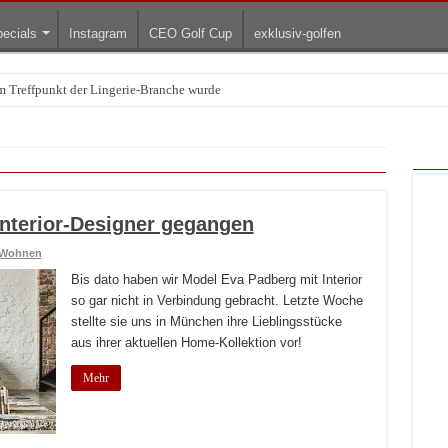
ecials
Instagram
CEO Golf Cup
exklusiv-golfen
Treffpunkt der Lingerie-Branche wurde
arum die rollenden Kunstwerke bis heute einzigartig sind
Interior-Designer gegangen
Wohnen
Bis dato haben wir Model Eva Padberg mit Interior
so gar nicht in Verbindung gebracht. Letzte Woche
stellte sie uns in München ihre Lieblingsstücke
aus ihrer aktuellen Home-Kollektion vor!
Mehr