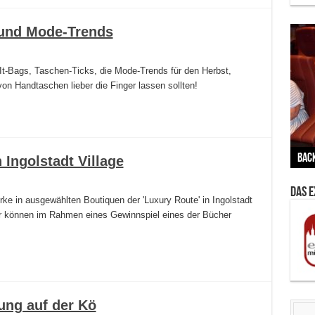
 und Mode-Trends
It-Bags, Taschen-Ticks, die Mode-Trends für den Herbst,
 Handtaschen lieber die Finger lassen sollten!
Vern
Zu G
War
BMW
Wär
von 
Back
Her
Lin
Kuns
Ent
 Ingolstadt Village
Das 
e in ausgewählten Boutiquen der 'Luxury Route' in Ingolstadt
r können im Rahmen eines Gewinnspiel eines der Bücher
ung auf der Kö