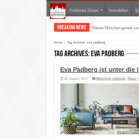
Preferred Shops
Immobilien
Sp
Breaking News
Warum München gerade zum 
BMW Art Cars in München: W
Home
/
Tag Archives: eva padberg
Tag Archives:
eva padberg
Eva Padberg ist unter die 
25. August 2017
München exklusiv
,
News
,