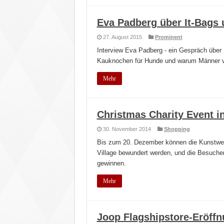
Eva Padberg über It-Bags
27. August 2015
Prominent
Interview Eva Padberg - ein Gespräch über 
Kauknochen für Hunde und warum Männer von
Mehr
Christmas Charity Event in
30. November 2014
Shopping
Bis zum 20. Dezember können die Kunstwerk
Village bewundert werden, und die Besuche
gewinnen.
Mehr
Joop Flagshipstore-Eröffn