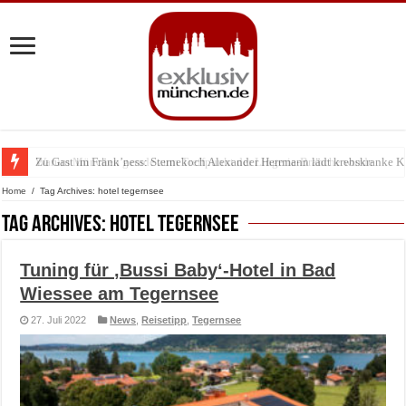
Zu Gast im Fränk’ness: Sternekoch Alexander Herrmann lädt krebskranke K
Warum München gerade zum Treffpunkt der Lingerie-Branche wurde
Home
/
Tag Archives: hotel tegernsee
Tag Archives:
hotel tegernsee
Tuning für ‚Bussi Baby‘-Hotel in Bad
Wiessee am Tegernsee
27. Juli 2022
News
,
Reisetipp
,
Tegernsee