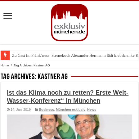
Zu Gast im Fränk’ness: Sternekoch Alexander Herrmann lädt krebskranke K
Warum München gerade zum Treffpunkt der Lingerie-Branche wurde
Home
/
Tag Archives: Kastner AG
Tag Archives:
Kastner AG
Ist das Klima noch zu retten? Erste Welt-
Wasser-Konferenz“ in München
14. Juni 2019
Business
,
München exklusiv
,
News