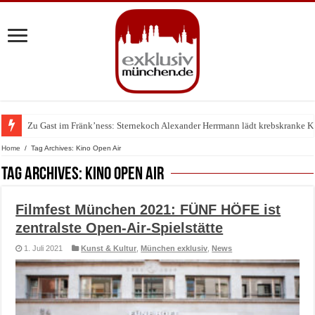
Zu Gast im Fränk’ness: Sternekoch Alexander Herrmann lädt krebskranke K
Warum München gerade zum Treffpunkt der Lingerie-Branche wurde
Home
/
Tag Archives: Kino Open Air
Tag Archives:
Kino Open Air
Filmfest München 2021: FÜNF HÖFE ist
zentralste Open-Air-Spielstätte
1. Juli 2021
Kunst & Kultur
,
München exklusiv
,
News